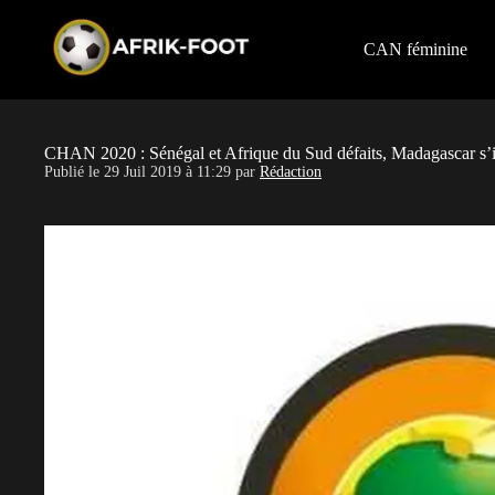
S
k
i
CAN féminine
p
t
o
c
o
CHAN 2020 : Sénégal et Afrique du Sud défaits, Madagascar s
n
Publié le
29 Juil 2019 à 11:29
par
Rédaction
t
e
n
t