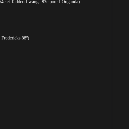
 64e et Taddeo Lwanga 83e pour l’Ouganda)
e
 Fredericks 88
)