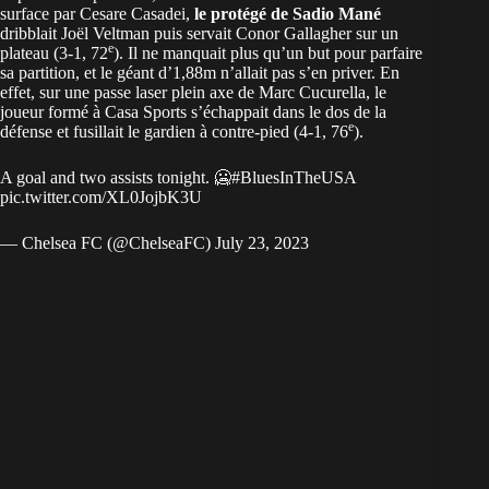
surface par Cesare Casadei,
le protégé de Sadio Mané
dribblait Joël Veltman puis servait Conor Gallagher sur un
e
plateau (3-1, 72
). Il ne manquait plus qu’un but pour parfaire
sa partition, et le géant d’1,88m n’allait pas s’en priver. En
effet, sur une passe laser plein axe de Marc Cucurella, le
joueur formé à Casa Sports s’échappait dans le dos de la
e
défense et fusillait le gardien à contre-pied (4-1, 76
).
A goal and two assists tonight. 🥶
#BluesInTheUSA
pic.twitter.com/XL0JojbK3U
— Chelsea FC (@ChelseaFC)
July 23, 2023