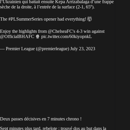
l’Ukrainien qui battait ensuite Kepa Arrizabalaga d’une frappe
e
sèche de la droite, à l’entrée de la surface (2-1, 65
).
The
#PLSummerSeries
opener had everything! 🤯
Enjoy the highlights from
@ChelseaFC
's 4-3 win against
@OfficialBHAFC
🍿
pic.twitter.com/60kiyopnkL
— Premier League (@premierleague)
July 23, 2023
Deux passes décisives en 7 minutes chrono !
Sept minutes plus tard, rebelote : trouvé dos au but dans la