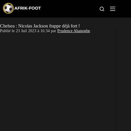
S
k
i
p
t
Chelsea : Nicolas Jackson frappe déjà fort !
CAN féminine
o
Publié le
23 Juil 2023 à 16:34
par
Prudence Ahanogbe
c
o
CAN 2027
n
t
Pays
e
n
t
Clubs
Classement
Paris sportifs