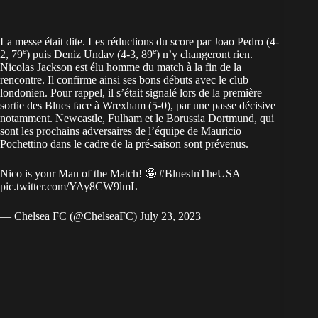
La messe était dite. Les réductions du score par Joao Pedro (4-
e
e
2, 79
) puis Deniz Undav (4-3, 89
) n’y changeront rien.
Nicolas Jackson est élu homme du match à la fin de la
rencontre. Il confirme ainsi ses bons débuts avec le club
londonien. Pour rappel, il s’était signalé lors de la première
sortie des Blues face à Wrexham (5-0), par une passe décisive
notamment. Newcastle, Fulham et le Borussia Dortmund, qui
sont les prochains adversaires de l’équipe de Mauricio
Pochettino dans le cadre de la pré-saison sont prévenus.
Nico is your Man of the Match! 🤩
#BluesInTheUSA
pic.twitter.com/YAy8CW9lmL
— Chelsea FC (@ChelseaFC)
July 23, 2023