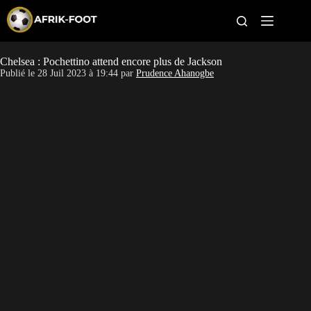
S
k
i
p
t
Chelsea : Pochettino attend encore plus de Jackson
CAN féminine
o
Publié le
28 Juil 2023 à 19:44
par
Prudence Ahanogbe
c
o
CAN 2027
n
t
Pays
e
n
t
Clubs
Classement
Paris sportifs