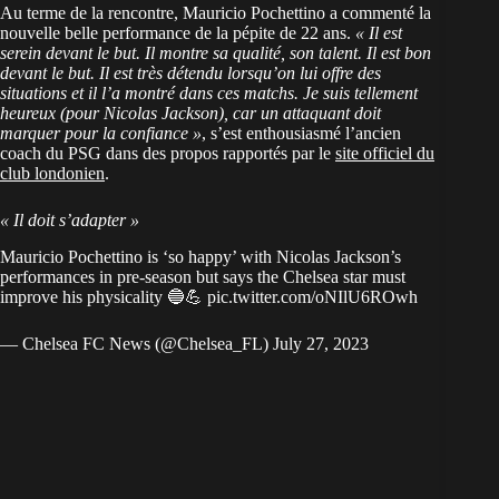
Au terme de la rencontre, Mauricio Pochettino a commenté la
nouvelle belle performance de la pépite de 22 ans.
« Il est
serein devant le but. Il montre sa qualité, son talent. Il est bon
devant le but. Il est très détendu lorsqu’on lui offre des
situations et il l’a montré dans ces matchs. Je suis tellement
heureux (pour Nicolas Jackson), car un attaquant doit
marquer pour la confiance »
, s’est enthousiasmé l’ancien
coach du PSG dans des propos rapportés par le
site officiel du
club londonien
.
« Il doit s’adapter »
Mauricio Pochettino is ‘so happy’ with Nicolas Jackson’s
performances in pre-season but says the Chelsea star must
improve his physicality 🔵💪
pic.twitter.com/oNIlU6ROwh
— Chelsea FC News (@Chelsea_FL)
July 27, 2023