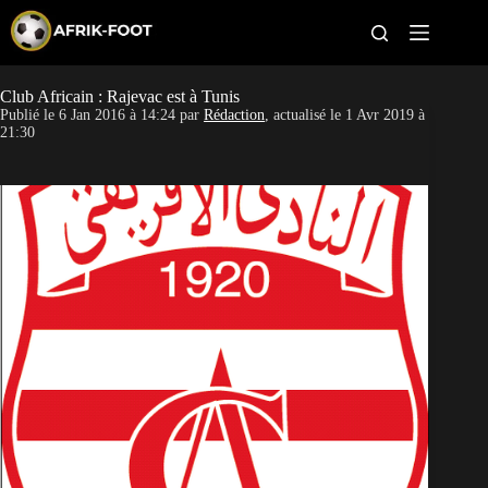
S
k
i
p
t
Club Africain : Rajevac est à Tunis
CAN féminine
o
Publié le
6 Jan 2016 à 14:24
par
Rédaction
, actualisé le
1 Avr 2019 à
c
21:30
o
CAN 2027
n
t
Pays
e
n
t
Clubs
Classement
Paris sportifs