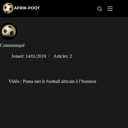
S
k
i
p
t
CAN féminine
o
c
o
CAN 2027
n
Communiqué
t
Pays
e
Joined: 14/01/2019
Articles: 2
n
t
Clubs
Classement
Vidéo : Puma met le football africain à l’honneur
Paris sportifs