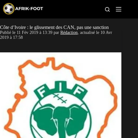
S
k
i
p
t
Côte d’Ivoire : le glissement des CAN, pas une sanction
CAN féminine
o
Publié le
11 Fév 2019 à 13:39
par
Rédaction
, actualisé le
10 Avr
c
2019 à 17:58
o
CAN 2027
n
t
Pays
e
n
t
Clubs
Classement
Paris sportifs