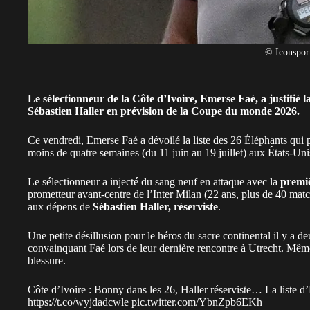
© Iconspor
Le sélectionneur de la Côte d’Ivoire, Emerse Faé, a justifi
Sébastien Haller en prévision de la Coupe du monde 2026.
Ce vendredi, Emerse Faé a dévoilé la liste des 26
Éléphants
qui p
moins de quatre semaines (du 11 juin au 19 juillet) aux États-U
Le sélectionneur a injecté du sang neuf en attaque avec la
premi
prometteur avant-centre de l’Inter Milan (22 ans, plus de 40 matc
aux dépens de
Sébastien Haller, réserviste
.
Une petite désillusion pour le héros du sacre continental il y a deu
convainquant Faé lors de leur dernière rencontre à Utrecht. Même
blessure.
Côte d’Ivoire : Bonny dans les 26, Haller réserviste… La list
https://t.co/wyjdadcwle
pic.twitter.com/YbnZpb6EKh