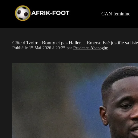
S
k
i
CAN féminine
p
t
o
c
o
Côte d’Ivoire : Bonny et pas Haller… Emerse Faé justifie sa li
n
Publié le
15 Mai 2026 à 20:25
par
Prudence Ahanogbe
t
e
n
t