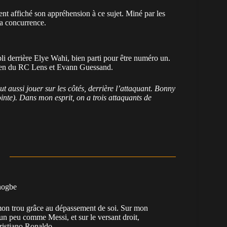
ent affiché son appréhension à ce sujet. Miné par les
 la concurrence.
bli derrière Elye Wahi, bien parti pour être numéro un.
ncien du RC Lens et Evann Guessand.
 aussi jouer sur les côtés, derrière l’attaquant. Bonny
nte). Dans mon esprit, on a trois attaquants de
nogbe
e mon trou grâce au dépassement de soi. Sur mon
 un peu comme Messi, et sur le versant droit,
Cristiano Ronaldo.