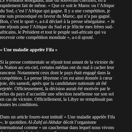
Le Président sénégalais, allié du souverain cherifien, en a
rapidement fait de même. « Que ce soit le Maroc ou l’Afrique
du Sud, c’est l’Afrique qui gagne. Il y a une compétition, je
me suis pronostiqué en faveur du Maroc, qui n’a pas gagné.
Bon, c’est le sport », a-t-il déclaré à la presse sénégalaise. « Je
me réjouis pour l’Afrique du Sud et je félicite mes frères sud-
africains, le Président et tout le peuple sud-africain qui va
recevoir cette compétition mondiale », a-t-il ajouté.
« Une maladie appelée Fifa »
Si la presse continentale se réjouit tout autant de la victoire de
la Nation arc-en-ciel, certains médias ont du mal à cacher leur
rancœur. Notamment ceux dont le pays était engagé dans la
compétition. La presse libyenne s’en est ainsi donnée à cœur
joie, dès samedi, après que la candidature nationale ait été
rejetée. Officieusement, la décision aurait été motivée par le
refus du pays d’accueillir une sélection israélienne sur son sol
en cas de victoire. Officiellement, la Libye ne remplissait pas
toutes les conditions.
Dans un article fourre-tout intitulé « Une maladie appelée Fifa
», le quotidien
Al-Zahf al-Akhdar
décrit l’organisme
international comme « un cauchemar dans lequel nous vivons