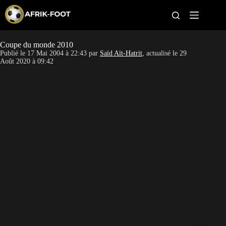
S
k
i
p
t
Coupe du monde 2010
CAN féminine
o
Publié le
17 Mai 2004 à 22:43
par
Saïd Aït-Hatrit
, actualisé le
29
c
Août 2020 à 09:42
o
CAN 2027
n
t
Pays
e
n
t
Clubs
Classement
Paris sportifs