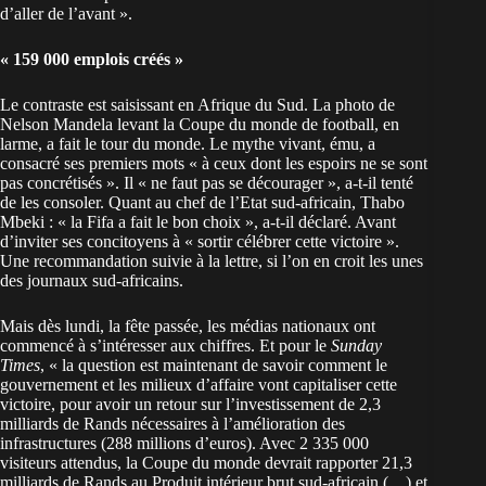
d’aller de l’avant ».
« 159 000 emplois créés »
Le contraste est saisissant en Afrique du Sud. La photo de
Nelson Mandela levant la Coupe du monde de football, en
larme, a fait le tour du monde. Le mythe vivant, ému, a
consacré ses premiers mots « à ceux dont les espoirs ne se sont
pas concrétisés ». Il « ne faut pas se décourager », a-t-il tenté
de les consoler. Quant au chef de l’Etat sud-africain, Thabo
Mbeki : « la Fifa a fait le bon choix », a-t-il déclaré. Avant
d’inviter ses concitoyens à « sortir célébrer cette victoire ».
Une recommandation suivie à la lettre, si l’on en croit les unes
des journaux sud-africains.
Mais dès lundi, la fête passée, les médias nationaux ont
commencé à s’intéresser aux chiffres. Et pour le
Sunday
Times
, « la question est maintenant de savoir comment le
gouvernement et les milieux d’affaire vont capitaliser cette
victoire, pour avoir un retour sur l’investissement de 2,3
milliards de Rands nécessaires à l’amélioration des
infrastructures (288 millions d’euros). Avec 2 335 000
visiteurs attendus, la Coupe du monde devrait rapporter 21,3
milliards de Rands au Produit intérieur brut sud-africain (…) et