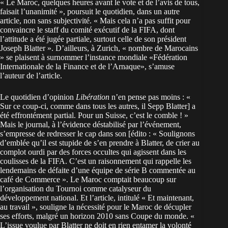
« Le Maroc, quelques heures avant le vote et de l’avis de tous,
faisait l’unanimité »,
poursuit
le quotidien, dans un autre
article, non sans subjectivité. « Mais cela n’a pas suffit pour
convaincre le staff du comité exécutif de la FIFA, dont
l’attitude a été jugée partiale, surtout celle de son président
Joseph Blatter ». D’ailleurs, à Zurich, « nombre de Marocains
» se plaisent à surnommer l’instance mondiale «Fédération
Internationale de la Finance et de l’Arnaque», s’amuse
l’auteur de l’article.
Le quotidien d’opinion
Libération
n’en pense pas moins : «
Sur ce coup-ci, comme dans tous les autres, il Sepp Blatter] a
été effrontément partial. Pour un Suisse, c’est le comble ! »
Mais le journal, à l’évidence déstabilisé par l’événement,
s’empresse de redresser le cap dans son [édito : « Soulignons
d’emblée qu’il est stupide de s’en prendre à Blatter, de crier au
complot ourdi par des forces occultes qui agissent dans les
coulisses de la FIFA. C’est un raisonnement qui rappelle les
lendemains de défaite d’une équipe de série B commentée au
café de Commerce ». Le Maroc comptait beaucoup sur
l’organisation du Tournoi comme catalyseur du
développement national. Et l’article, intitulé « Et maintenant,
au travail », souligne la nécessité pour le Maroc de décupler
ses efforts, malgré un horizon 2010 sans Coupe du monde. «
L’issue voulue par Blatter ne doit en rien entamer la volonté