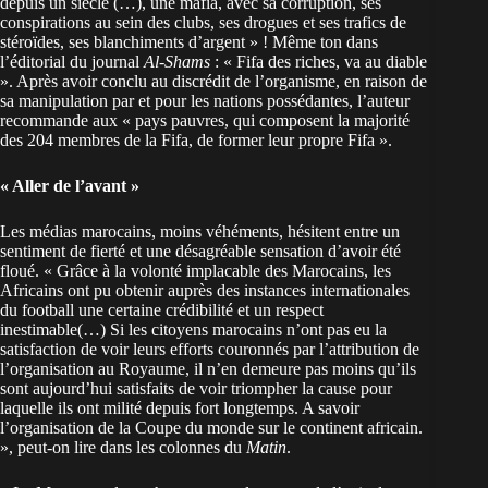
depuis un siècle (…), une mafia, avec sa corruption, ses
conspirations au sein des clubs, ses drogues et ses trafics de
stéroïdes, ses blanchiments d’argent » ! Même ton dans
l’éditorial du journal
Al-Shams
: « Fifa des riches, va au diable
». Après avoir conclu au discrédit de l’organisme, en raison de
sa manipulation par et pour les nations possédantes, l’auteur
recommande aux « pays pauvres, qui composent la majorité
des 204 membres de la Fifa, de former leur propre Fifa ».
« Aller de l’avant »
Les médias marocains, moins véhéments, hésitent entre un
sentiment de fierté et une désagréable sensation d’avoir été
floué. « Grâce à la volonté implacable des Marocains, les
Africains ont pu obtenir auprès des instances internationales
du football une certaine crédibilité et un respect
inestimable(…) Si les citoyens marocains n’ont pas eu la
satisfaction de voir leurs efforts couronnés par l’attribution de
l’organisation au Royaume, il n’en demeure pas moins qu’ils
sont aujourd’hui satisfaits de voir triompher la cause pour
laquelle ils ont milité depuis fort longtemps. A savoir
l’organisation de la Coupe du monde sur le continent africain.
», peut-on lire dans les colonnes du
Matin
.