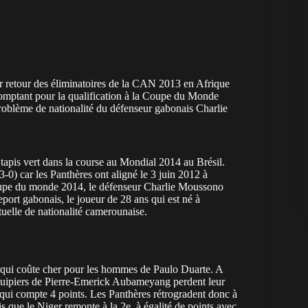
ur retour des éliminatoires de la CAN 2013 en Afrique
comptant pour la qualification à la Coupe du Monde
roblème de nationalité du défenseur gabonais Charlie
tapis vert dans la course au Mondial 2014 au Brésil.
-0) car les Panthères ont aligné le 3 juin 2012 à
oupe du monde 2014, le défenseur Charlie Moussono
eport gabonais, le joueur de 28 ans qui est né à
tuelle de nationalité camerounaise.
l qui coûte cher pour les hommes de Paulo Duarte. A
oéquipiers de Pierre-Emerick Aubameyang perdent leur
 qui compte 4 points. Les Panthères rétrogradent donc à
s que le Niger remonte à la 2e, à égalité de points avec