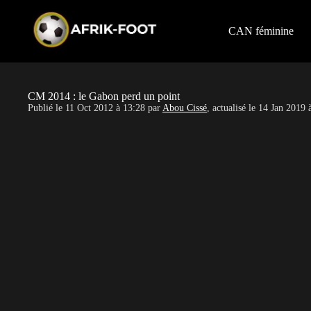
S
k
i
CAN féminine
p
t
o
c
o
CM 2014 : le Gabon perd un point
n
Publié le
11 Oct 2012 à 13:28
par
Abou Cissé
, actualisé le
14 Jan 2019 
t
e
n
t