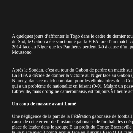
A quelques jours d’affronter le Togo dans le cadre du dernier to
du Sud, le Gabon a été sanctionné par la FIFA lors d’un match 
2014 face au Niger que les Panthères perdent 3-0 à cause d’un p
Moussono.
Après le Soudan, c’est au tour du Gabon de perdre un match sur 
La FIFA a décidé de donner la victoire au Niger face au Gabon (3
Niamey, dans ce match comptant pour les éliminatoires de la C
qui a un problème de nationalité en faisant (0-0). Malgré un pass
Libreville, mais d’origine camerounaise, est toujours à l’heure ac
Un coup de massue avant Lomé
Une négligence de la part de la Fédération gabonaise de footbal
cause de cette erreur de l’instance gabonaise de football, les c
place de leader dans le groupe E au profit du Congo Brazzaville
la 3e place avec 3 points acquis face au Burkina Faso (1-0), tandi