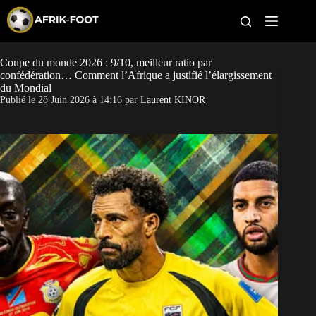
S
k
i
p
t
Coupe du monde 2026 : 9/10, meilleur ratio par
CAN féminine
o
confédération… Comment l’Afrique a justifié l’élargissement
c
du Mondial
o
CAN 2027
Publié le
28 Juin 2026 à 14:16
par
Laurent KINOR
n
t
Pays
e
n
t
Clubs
Classement
Paris sportifs