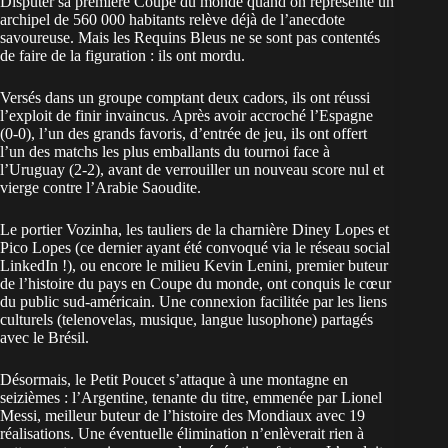
Disputer sa première Coupe du monde quand on représente un
archipel de 560 000 habitants relève déjà de l’anecdote
savoureuse. Mais les
Requins Bleus ne se sont pas contentés
de faire de la figuration : ils ont mordu.
Versés dans un groupe comptant deux cadors, ils ont réussi
l’exploit de finir invaincus. Après avoir accroché l’Espagne
(0-0), l’un des grands favoris, d’entrée de jeu, ils ont offert
l’un des matchs les plus emballants du tournoi face à
l’Uruguay (2-2), avant de verrouiller un nouveau score nul et
vierge contre l’Arabie Saoudite.
Le portier Vozinha, les tauliers de la charnière Diney Lopes et
Pico Lopes (ce dernier ayant été convoqué via le réseau social
LinkedIn !), ou encore le milieu Kevin Lenini, premier buteur
de l’histoire du pays en Coupe du monde, ont conquis le cœur
du public sud-américain. Une connexion facilitée par les liens
culturels (telenovelas, musique, langue lusophone) partagés
avec le Brésil.
Désormais, le Petit Poucet s’attaque à une montagne en
seizièmes : l’Argentine, tenante du titre, emmenée par Lionel
Messi, meilleur buteur de l’histoire des Mondiaux avec 19
réalisations. Une éventuelle élimination n’enlèverait rien à