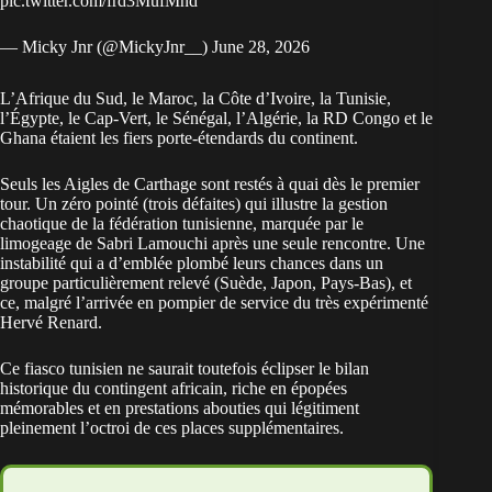
pic.twitter.com/frd3MufMnd
— Micky Jnr (@MickyJnr__)
June 28, 2026
L’Afrique du Sud, le Maroc, la Côte d’Ivoire, la Tunisie,
l’Égypte, le Cap-Vert, le Sénégal, l’Algérie, la RD Congo et le
Ghana étaient les fiers porte-étendards du continent.
Seuls les Aigles de Carthage sont restés à quai dès le premier
tour.
Un zéro pointé (trois défaites) qui illustre la gestion
chaotique de la fédération tunisienne, marquée par le
limogeage de Sabri Lamouchi après une seule rencontre. Une
instabilité qui a d’emblée plombé leurs chances dans un
groupe particulièrement relevé (Suède, Japon, Pays-Bas), et
ce, malgré l’arrivée en pompier de service du très expérimenté
Hervé Renard.
Ce fiasco tunisien ne saurait toutefois éclipser le bilan
historique du contingent africain, riche en épopées
mémorables et en prestations abouties qui légitiment
pleinement l’octroi de ces places supplémentaires.