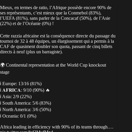
Mieux, en termes de ratio, l’Afrique possède encore 90% de
ses représentants, c’est mieux que la Conmebol (83%),
l’UEFA (81%), sans parler de la Concacaf (50%), de l’Asie
(22%) et de l’Océanie (0%) !
Cette razzia africaine est la conséquence directe du passage du
tournoi de 32 à 48 équipes, un élargissement qui a permis à la
CAF de quasiment doubler son quota, passant de cinq billets
directs à neuf (plus un barragiste).
🌍 Continental representation at the World Cup knockout
stage
ℹ️ Europe: 13/16 (81%)
ℹ️ 𝐀𝐅𝐑𝐈𝐂𝐀: 9/10 (90%) 🔥
ℹ️ Asia: 2/9 (22%)
ℹ️ South America: 5/6 (83%)
ℹ️ North America: 3/6 (50%)
ℹ️ Oceania: 0/1 (0%)
Africa leading in efficiency with 90% of its teams through.…