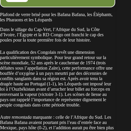
Plafond de verre brisé pour les Bafana Bafana, les Éléphants,
les Pharaons et les Léopards
Dans le sillage du Cap-Vert, l’Afrique du Sud, la Côte
d’Ivoire, l’Égypte et la RD Congo ont franchi le cap des
poules pour la toute première fois de leur histoire.
La qualification des Congolais revêt une dimension
particulièrement symbolique. Pour leur grand retour sur la
scène mondiale, 52 ans après le cauchemar de 1974 (trois
défaites sous l’appellation Zaïre), cette performance offre une
bouffée d’oxygène à un pays meurtri par des décennies de
conflits sanglants dans sa région est. Après avoir tenu la
dragée haute au Portugal (1-1), les
Léopards ont imposé leur
loi à l’Ouzbékistan
avant d’arracher leur billet au forceps en
renversant la vapeur (victoire 3-1). Les scènes de liesse au
pays ont rappelé l’importance de représenter dignement le
peuple congolais dans cette période trouble.
Autre
remontada
marquante : celle de l’Afrique du Sud. Les
Bafana Bafana avaient pourtant pris l’eau d’entrée face au
Mexique, pays hôte (0-2), et l’addition aurait pu être bien plus