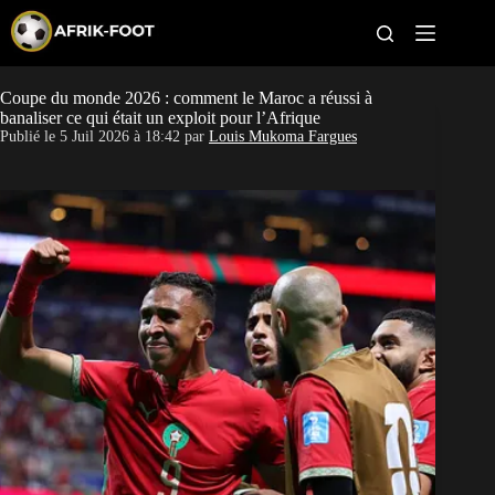
S
k
i
p
t
Coupe du monde 2026 : comment le Maroc a réussi à
CAN féminine
o
banaliser ce qui était un exploit pour l’Afrique
c
Publié le
5 Juil 2026 à 18:42
par
Louis Mukoma Fargues
o
CAN 2027
n
t
Pays
e
n
t
Clubs
Classement
Paris sportifs