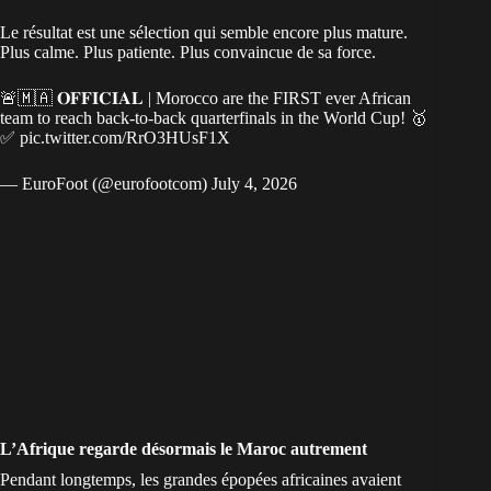
Le résultat est une sélection qui semble encore plus mature.
Plus calme. Plus patiente. Plus convaincue de sa force.
🚨🇲🇦 𝐎𝐅𝐅𝐈𝐂𝐈𝐀𝐋 | Morocco are the FIRST ever African
team to reach back-to-back quarterfinals in the World Cup! 🥇
✅
pic.twitter.com/RrO3HUsF1X
— EuroFoot (@eurofootcom)
July 4, 2026
L’Afrique regarde désormais le Maroc autrement
Pendant longtemps, les grandes épopées africaines avaient