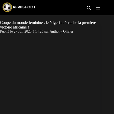
S
k
i
p
t
Coupe du monde féminine : le Nigeria décroche la première
CAN féminine
o
victoire africaine !
c
Publié le
27 Juil 2023 à 14:23
par
Anthony Olivier
o
CAN 2027
n
t
Pays
e
n
t
Clubs
Classement
Paris sportifs