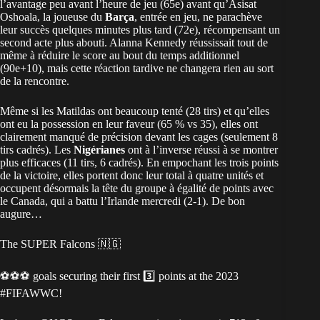
l’avantage peu avant l’heure de jeu (65e) avant qu’Asisat
Oshoala, la joueuse du
Barça
, entrée en jeu, ne parachève
leur succès quelques minutes plus tard (72e), récompensant un
second acte plus abouti. Alanna Kennedy réussissait tout de
même à réduire le score au bout du temps additionnel
(90e+10), mais cette réaction tardive ne changera rien au sort
de la rencontre.
Même si les Matildas ont beaucoup tenté (28 tirs) et qu’elles
ont eu la possession en leur faveur (65 % vs 35), elles ont
clairement manqué de précision devant les cages (seulement 8
tirs cadrés). Les
Nigérianes
ont à l’inverse réussi à se montrer
plus efficaces (11 tirs, 6 cadrés). En empochant les trois points
de la victoire, elles portent donc leur total à quatre unités et
occupent désormais la tête du groupe à égalité de points avec
le Canada, qui a battu l’Irlande mercredi (2-1). De bon
augure…
The SUPER Falcons 🇳🇬
⚽⚽⚽ goals securing their first 3️⃣ points at the 2023
#FIFAWWC
!