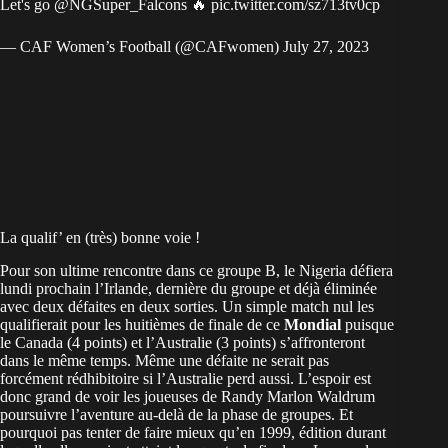
Let's go
@NGSuper_Falcons
🔥
pic.twitter.com/sz713tv0cp
— CAF Women’s Football (@CAFwomen)
July 27, 2023
La qualif’ en (très) bonne voie !
Pour son ultime rencontre dans ce groupe B, le Nigeria défiera
lundi prochain l’Irlande, dernière du groupe et déjà éliminée
avec deux défaites en deux sorties. Un simple match nul les
qualifierait pour les huitièmes de finale de ce
Mondial
puisque
le Canada (4 points) et l’Australie (3 points) s’affronteront
dans le même temps. Même une défaite ne serait pas
forcément rédhibitoire si l’Australie perd aussi. L’espoir est
donc grand de voir les joueuses de Randy Marlon Waldrum
poursuivre l’aventure au-delà de la phase de groupes. Et
pourquoi pas tenter de faire mieux qu’en 1999, édition durant