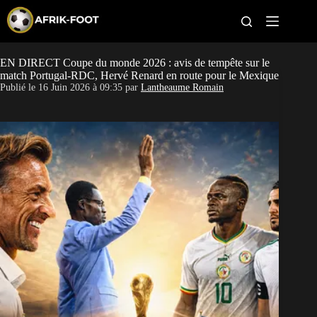
S
k
i
p
t
EN DIRECT Coupe du monde 2026 : avis de tempête sur le
CAN féminine
o
match Portugal-RDC, Hervé Renard en route pour le Mexique
c
Publié le
16 Juin 2026 à 09:35
par
Lantheaume Romain
o
CAN 2027
n
t
Pays
e
n
t
Clubs
Classement
Paris sportifs