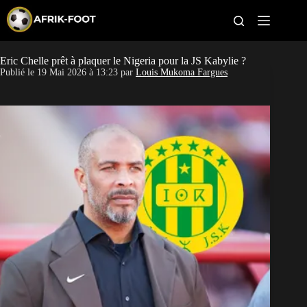
S
k
i
p
t
Eric Chelle prêt à plaquer le Nigeria pour la JS Kabylie ?
CAN féminine
o
Publié le
19 Mai 2026 à 13:23
par
Louis Mukoma Fargues
c
o
CAN 2027
n
t
Pays
e
n
t
Clubs
Classement
Paris sportifs