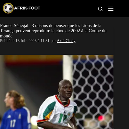
S
k
i
p
t
France-Sénégal : 3 raisons de penser que les Lions de la
CAN féminine
o
Teranga peuvent reproduire le choc de 2002 à la Coupe du
c
monde
o
CAN 2027
Publié le
16 Juin 2026 à 11:31
par
Axel Clody
n
t
Pays
e
n
t
Clubs
Classement
Paris sportifs