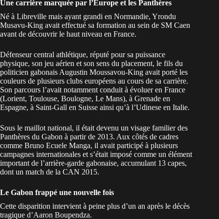
Une carrière marquée par l’Europe et les Panthères
Né à Libreville mais ayant grandi en Normandie, Yrondu
Musavu-King avait effectué sa formation au sein de SM Caen
avant de découvrir le haut niveau en France.
Défenseur central athlétique, réputé pour sa puissance
physique, son jeu aérien et son sens du placement, le fils du
politicien gabonais Augustin Moussavou-King avait porté les
couleurs de plusieurs clubs européens au cours de sa carrière.
Son parcours l’avait notamment conduit à évoluer en France
(Lorient, Toulouse, Boulogne, Le Mans), à Grenade en
Espagne, à Saint-Gall en Suisse ainsi qu’à l’Udinese en Italie.
Sous le maillot national, il était devenu un visage familier des
Panthères du Gabon à partir de 2013. Aux côtés de cadres
comme Bruno Ecuele Manga, il avait participé à plusieurs
campagnes internationales et s’était imposé comme un élément
important de l’arrière-garde gabonaise, accumulant 13 capes,
dont un match de la CAN 2015.
Le Gabon frappé une nouvelle fois
Cette disparition intervient à peine plus d’un an après
le décès
tragique d’Aaron Boupendza.