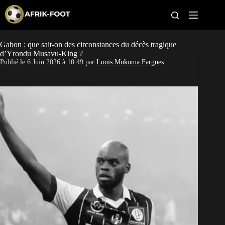
S
k
i
p
t
Gabon : que sait-on des circonstances du décès tragique
CAN féminine
o
d’Yrondu Musavu-King ?
c
Publié le
6 Juin 2026 à 10:49
par
Louis Mukoma Fargues
o
CAN 2027
n
t
Pays
e
n
t
Clubs
Classement
Paris sportifs