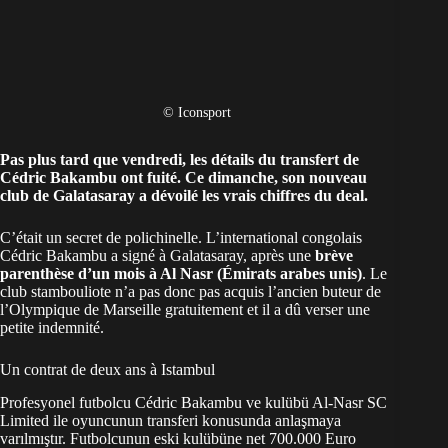
© Iconsport
Pas plus tard que vendredi,
les détails du transfert de
Cédric Bakambu ont fuité
. Ce dimanche, son nouveau
club de
Galatasaray
a dévoilé les vrais chiffres du deal.
C’était un secret de polichinelle. L’international congolais
Cédric Bakambu a signé à Galatasaray, après une
brève
parenthèse d’un mois à Al Nasr (Émirats arabes unis)
. Le
club stambouliote n’a pas donc pas acquis l’ancien buteur de
l’Olympique de Marseille gratuitement et il a dû verser une
petite indemnité.
Un contrat de deux ans à Istambul
Profesyonel futbolcu Cédric Bakambu ve kulübü Al-Nasr SC
Limited ile oyuncunun transferi konusunda anlaşmaya
varılmıştır. Futbolcunun eski kulübüne net 700.000 Euro