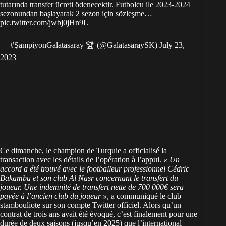
tutarında transfer ücreti ödenecektir. Futbolcu ile 2023-2024
sezonundan başlayarak 2 sezon için sözleşme…
pic.twitter.com/jwbj0jHn9L
— #ŞampiyonGalatasaray 🏆 (@GalatasaraySK)
July 23,
2023
Ce dimanche, le champion de Turquie a officialisé la
transaction avec les détails de l’opération à l’appui.
« Un
accord a été trouvé avec le footballeur professionnel Cédric
Bakambu et son club Al Nasr concernant le transfert du
joueur. Une indemnité de transfert nette de 700 000€ sera
payée à l’ancien club du joueur »
, a communiqué le club
stambouliote sur son compte Twitter officiel. Alors qu’un
contrat de trois ans avait été évoqué, c’est finalement pour une
durée de deux saisons (jusqu’en 2025) que l’international