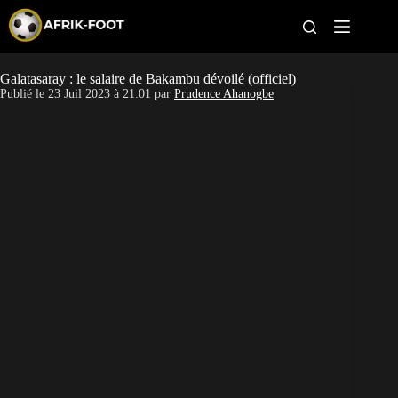
S
k
i
p
t
Galatasaray : le salaire de Bakambu dévoilé (officiel)
CAN féminine
o
Publié le
23 Juil 2023 à 21:01
par
Prudence Ahanogbe
c
o
CAN 2027
n
t
Pays
e
n
t
Clubs
Classement
Paris sportifs