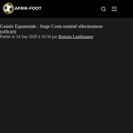
S
k
i
p
t
Guinée Equatoriale : Jorge Costa nommé sélectionneur
CAN féminine
o
(officiel)
c
Publié le
24 Sep 2020 à 10:34
par
Romain Lantheaume
o
CAN 2027
n
t
Pays
e
n
t
Clubs
Classement
Paris sportifs