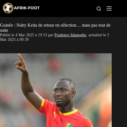
S
k
i
p
t
Guinée : Naby Keita de retour en sélection… mais pas tout de
CAN féminine
o
suite
c
Publié le
4 Mar 2025 à 19:53
par
Prudence Ahanogbe
, actualisé le
5
o
CAN 2027
Mar 2025 à 09:39
n
t
Pays
e
n
t
Clubs
Classement
Paris sportifs