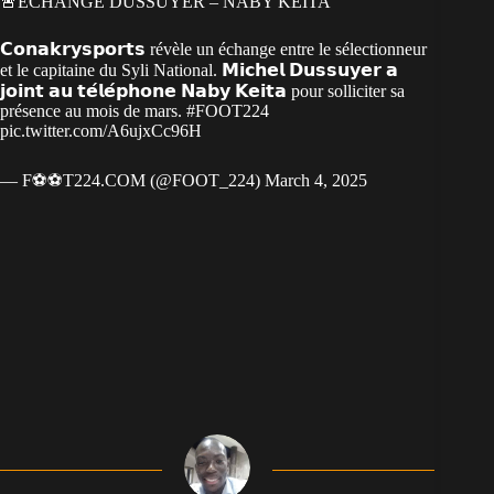
🚨ÉCHANGE DUSSUYER – NABY KEITA
𝗖𝗼𝗻𝗮𝗸𝗿𝘆𝘀𝗽𝗼𝗿𝘁𝘀 révèle un échange entre le sélectionneur
et le capitaine du Syli National. 𝗠𝗶𝗰𝗵𝗲𝗹 𝗗𝘂𝘀𝘀𝘂𝘆𝗲𝗿 𝗮
𝗷𝗼𝗶𝗻𝘁 𝗮𝘂 𝘁𝗲́𝗹𝗲́𝗽𝗵𝗼𝗻𝗲 𝗡𝗮𝗯𝘆 𝗞𝗲𝗶𝘁𝗮 pour solliciter sa
présence au mois de mars.
#FOOT224
pic.twitter.com/A6ujxCc96H
— F⚽⚽T224.COM (@FOOT_224)
March 4, 2025