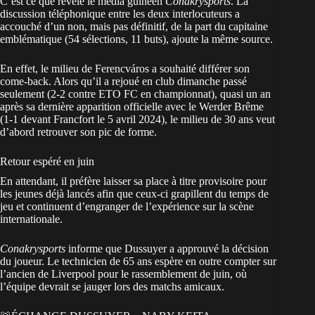
C’est ce que révèle le média guinéen
Conakrysports
. La
discussion téléphonique entre les deux interlocuteurs a
accouché d’un non, mais pas définitif, de la part du capitaine
emblématique (54 sélections, 11 buts), ajoute la même source.
En effet, le milieu de Ferencváros a souhaité différer son
come-back. Alors qu’il a rejoué en club dimanche passé
seulement (2-2 contre ETO FC en championnat), quasi un an
après sa dernière apparition officielle avec le Werder Brême
(1-1 devant Francfort le 5 avril 2024), le milieu de 30 ans veut
d’abord retrouver son pic de forme.
Retour espéré en juin
En attendant, il préfère laisser sa place à titre provisoire pour
les jeunes déjà lancés afin que ceux-ci grapillent du temps de
jeu et continuent d’engranger de l’expérience sur la scène
internationale.
Conakrysports
informe que Dussuyer a approuvé la décision
du joueur. Le technicien de 65 ans espère en outre compter sur
l’ancien de Liverpool pour le rassemblement de juin, où
l’équipe devrait se jauger lors des matchs amicaux.