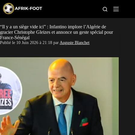
S
k
i
p
t
“Il y a un siège vide ici” : Infantino implore l’Algérie de
CAN féminine
o
gracier Christophe Gleizes et annonce un geste spécial pour
c
France-Sénégal
o
CAN 2027
Publié le
10 Juin 2026 à 21:18
par
Auguste Blanchet
n
t
Pays
e
n
t
Clubs
Classement
Paris sportifs