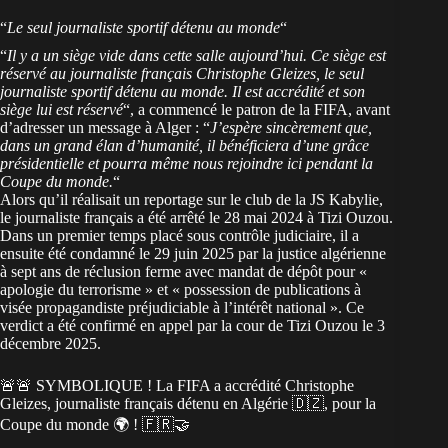
“
Le seul journaliste sportif détenu au monde
“
“
Il y a un siège vide dans cette salle aujourd’hui. Ce siège est
réservé au journaliste français Christophe Gleizes, le seul
journaliste sportif détenu au monde. Il est accrédité et son
siège lui est réservé
“, a commencé le
patron de la FIFA
, avant
d’adresser un message à Alger : “
J’espère sincèrement que,
dans un grand élan d’humanité, il bénéficiera d’une grâce
présidentielle et pourra même nous rejoindre ici pendant la
Coupe du monde.
“
Alors qu’il réalisait un reportage sur le club de la
JS Kabylie
,
le journaliste français a été arrêté le 28 mai 2024 à Tizi Ouzou.
Dans un premier temps placé sous contrôle judiciaire, il a
ensuite été condamné le 29 juin 2025 par la justice algérienne
à sept ans de réclusion ferme avec mandat de dépôt pour «
apologie du terrorisme » et « possession de publications à
visée propagandiste préjudiciable à l’intérêt national ». Ce
verdict a été confirmé en appel par la cour de Tizi Ouzou le 3
décembre 2025.
🚨🚨 SYMBOLIQUE ! La FIFA a accrédité Christophe
Gleizes, journaliste français détenu en Algérie 🇩🇿, pour la
Coupe du monde 🌍 ! 🇫🇷🤝