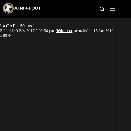
S
k
i
p
t
La CAF a 60 ans !
CAN féminine
o
Publié le
9 Fév 2017 à 09:54
par
Rédaction
, actualisé le
15 Jan 2019
c
à 09:46
o
CAN 2027
n
t
Pays
e
n
t
Clubs
Classement
Paris sportifs