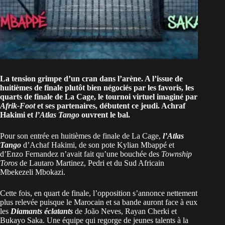
La tension grimpe d’un cran dans l’arène. A l’issue de
huitièmes de finale plutôt bien négociés par les favoris, les
quarts de finale de La Cage, le tournoi virtuel imaginé par
Afrik-Foot
et ses partenaires, débutent ce jeudi. Achraf
Hakimi et
l’Atlas Tango
ouvrent le bal.
Pour son entrée en huitièmes de finale de
La Cage
,
l’Atlas
Tango
d’Achaf Hakimi, de son pote Kylian Mbappé et
d’Enzo Fernandez n’avait fait qu’une bouchée des
Township
Toros
de Lautaro Martinez, Pedri et du Sud Africain
Mbekezeli Mbokazi.
Cette fois, en quart de finale, l’opposition s’annonce nettement
plus relevée puisque le
Marocain
et sa bande auront face à eux
les
Diamants éclatants
de João Neves, Rayan Cherki et
Bukayo Saka. Une équipe qui regorge de jeunes talents à la