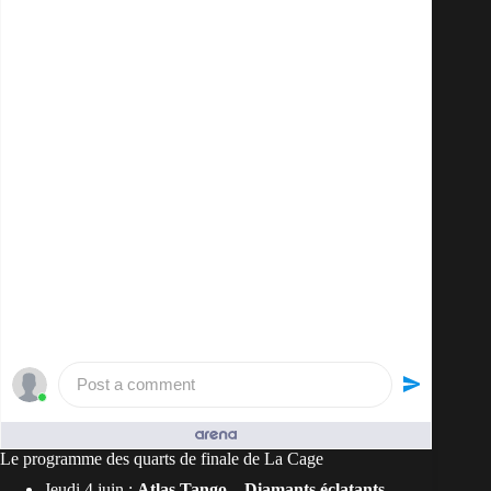
Post a comment
People who like it ()
Le programme des quarts de finale de La Cage
Jeudi 4 juin :
Atlas Tango – Diamants éclatants