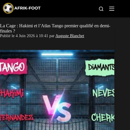
S
k
i
p
t
La Cage : Hakimi et l’Atlas Tango premier qualifié en demi-
CAN féminine
o
finales ?
c
Publié le
4 Juin 2026 à 10:41
par
Auguste Blanchet
o
CAN 2027
n
t
Pays
e
n
t
Clubs
Classement
Paris sportifs