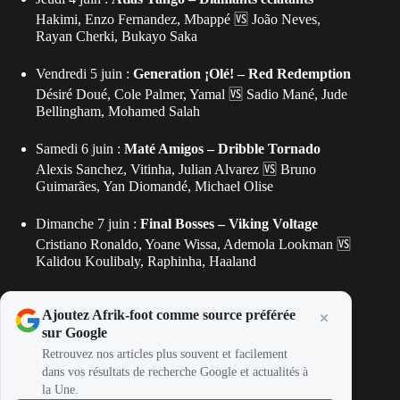
Hakimi, Enzo Fernandez, Mbappé 🆚 João Neves,
Rayan Cherki, Bukayo Saka
Vendredi 5 juin :
Generation ¡Olé! – Red Redemption
Désiré Doué, Cole Palmer, Yamal 🆚 Sadio Mané, Jude
Bellingham, Mohamed Salah
Samedi 6 juin :
Maté Amigos – Dribble Tornado
Alexis Sanchez, Vitinha, Julian Alvarez 🆚 Bruno
Guimarães, Yan Diomandé, Michael Olise
Dimanche 7 juin :
Final Bosses – Viking Voltage
Cristiano Ronaldo, Yoane Wissa, Ademola Lookman 🆚
Kalidou Koulibaly, Raphinha, Haaland
Ajoutez Afrik-foot comme source préférée
sur Google
Retrouvez nos articles plus souvent et facilement
dans vos résultats de recherche Google et actualités à
la Une.