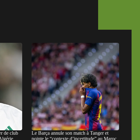
r de club
Le Barça annule son match à Tanger et
Algérie
pointe le “contexte d’incertitude” au Maroc