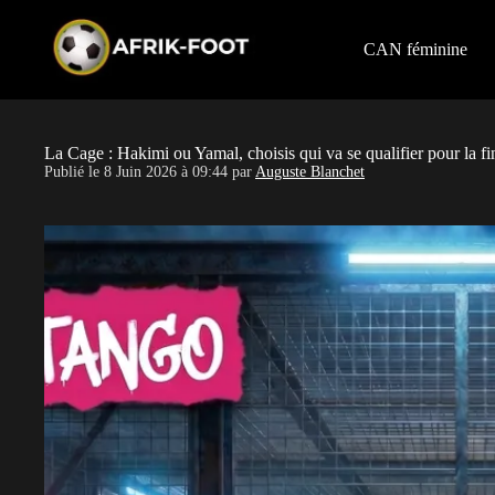
S
k
i
CAN féminine
p
t
o
c
o
La Cage : Hakimi ou Yamal, choisis qui va se qualifier pour la fi
n
Publié le
8 Juin 2026 à 09:44
par
Auguste Blanchet
t
e
n
t