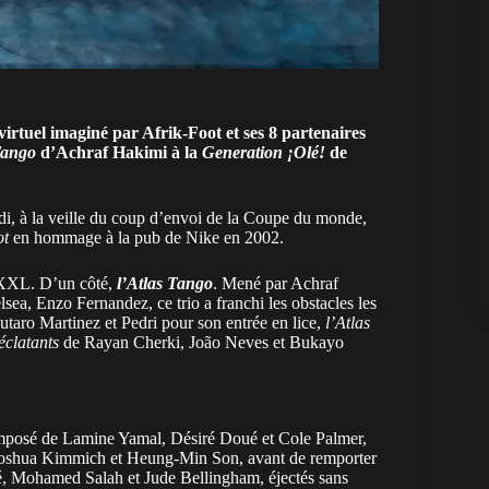
virtuel imaginé par Afrik-Foot et ses 8 partenaires
Tango
d’Achraf Hakimi à la
Generation ¡Olé!
de
i, à la
veille du coup d’envoi de la Coupe du monde
,
ot
en
hommage à la pub de Nike en 2002
.
e XXL. D’un côté,
l’Atlas Tango
. Mené par Achraf
ea, Enzo Fernandez, ce trio a franchi les obstacles les
taro Martinez et Pedri pour son entrée en lice,
l’Atlas
clatants
de Rayan Cherki, João Neves et Bukayo
omposé de Lamine Yamal, Désiré Doué et Cole Palmer,
oshua Kimmich et Heung-Min Son, avant de remporter
 Mohamed Salah et Jude Bellingham, éjectés sans