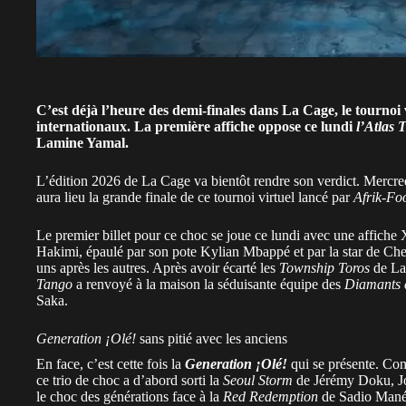
C’est déjà l’heure des demi-finales dans La Cage, le tournoi 
internationaux. La première affiche oppose ce lundi
l’Atlas 
Lamine Yamal.
L’édition 2026 de La Cage va bientôt rendre son verdict. Mercred
aura lieu la grande finale de ce tournoi virtuel lancé par
Afrik-Fo
Le premier billet pour ce choc se joue ce lundi avec une affich
Hakimi, épaulé par son pote Kylian Mbappé et par la star de Chels
uns après les autres. Après avoir écarté les
Township Toros
de Lau
Tango
a renvoyé à la maison la séduisante équipe des
Diamants é
Saka.
Generation ¡Olé!
sans pitié avec les anciens
En face, c’est cette fois la
Generation ¡Olé!
qui se présente. C
ce trio de choc a d’abord sorti la
Seoul Storm
de Jérémy Doku, J
le choc des générations face à la
Red Redemption
de Sadio Mané,