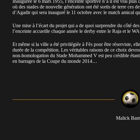
Inaugurée le 6 mars 1955, l’enceinte sportive n’a il est vrai plu
où des stades de nouvelle génération ont été sortis de terre ces d
d’Agadir qui sera inauguré le 11 octobre avec le match amical qu
Une mise à l’écart du projet qui a de quoi surprendre du côté d
l’enceinte accueille chaque année le derby entre le Raja et le W
Et même si la ville a été privilégiée à Fès pour être réserviste, el
durée de la compétition. Les véritables raisons de ce choix devron
non-homologation du Stade Mohammed V est peu crédible étant do
en barrages de la Coupe du monde 2014…
Malick Ba