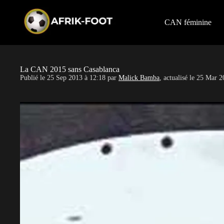
S
k
i
CAN féminine
p
t
o
c
o
La CAN 2015 sans Casablanca
n
Publié le
25 Sep 2013 à 12:18
par
Malick Bamba
, actualisé le
25 Mar 2
t
e
n
t