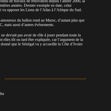
s connu de travaux de rénovation depuis l’année 2000, là
ernières années. Dernier exemple en date, celui
i va opposer les Lions de l’Atlas à l’Afrique du Sud.
es amoureux du ballon rond au Maroc, d’autant plus que
AC, mais aussi d’autres évènements.
le ne devrait pas avoir de rôle à jouer pendant toute la
t elles tôt ou tard être expliquée, car l’argument de la
nné que le Sénégal va y accueillir la Côte d’Ivoire
mba