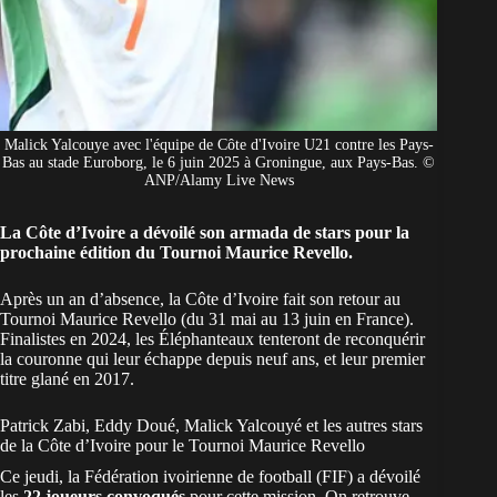
Malick Yalcouye avec l'équipe de Côte d'Ivoire U21 contre les Pays-
Bas au stade Euroborg, le 6 juin 2025 à Groningue, aux Pays-Bas. ©
ANP/Alamy Live News
La Côte d’Ivoire a dévoilé son armada de stars pour la
prochaine édition du Tournoi Maurice Revello.
Après un an d’absence, la
Côte d’Ivoire
fait son retour au
Tournoi Maurice Revello (du 31 mai au 13 juin en
France
).
Finalistes en 2024, les Éléphanteaux tenteront de reconquérir
la couronne qui leur échappe depuis neuf ans, et leur premier
titre glané en 2017.
Patrick Zabi, Eddy Doué, Malick Yalcouyé et les autres stars
de la Côte d’Ivoire pour le Tournoi Maurice Revello
Ce jeudi, la Fédération ivoirienne de football (FIF) a dévoilé
les
22 joueurs convoqués
pour cette mission. On retrouve