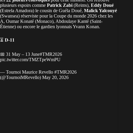
plusieurs espoirs comme
Patrick Zabi
(Reims),
Eddy Doué
(Estrela Amadora) le cousin de Guéla Doué,
Malick Yalcouyé
(Swansea) réserviste pour la Coupe du monde 2026 chez les
A, Oumar Konaté (Monaco), Abdoulaye Kanté (Saint-
Étienne) ou encore le gardien lyonnais Yvann Konan.
⏳ 𝐃-𝟏𝟏
📅 31 May – 13 June
#TMR2026
pic.twitter.com/TMZTpeWmPU
— Tournoi Maurice Revello #TMR2026
(@TournoiMRevello)
May 20, 2026