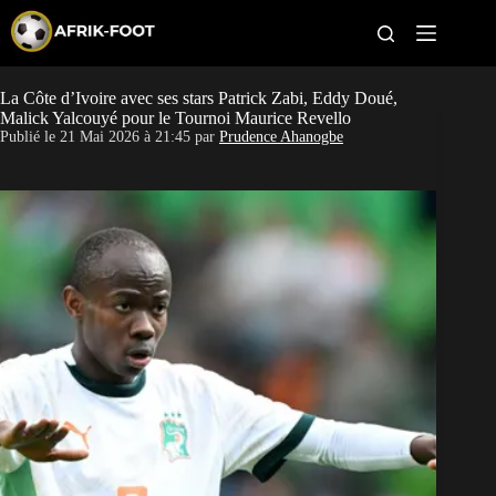
S
k
i
p
t
La Côte d’Ivoire avec ses stars Patrick Zabi, Eddy Doué,
CAN féminine
o
Malick Yalcouyé pour le Tournoi Maurice Revello
c
Publié le
21 Mai 2026 à 21:45
par
Prudence Ahanogbe
o
CAN 2027
n
t
Pays
e
n
t
Clubs
Classement
Paris sportifs