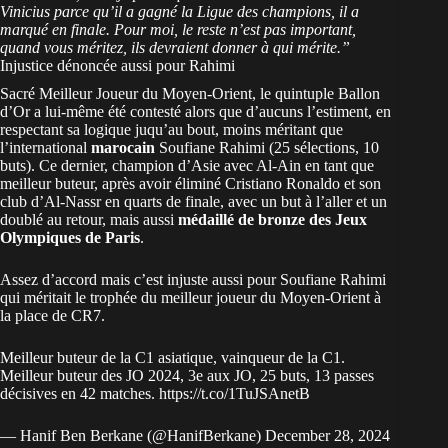
Vinicius parce qu’il a gagné la Ligue des champions, il a
marqué en finale. Pour moi, le reste n’est pas important,
quand vous méritez, ils devraient donner à qui mérite.”
Injustice dénoncée aussi pour Rahimi
Sacré Meilleur Joueur du Moyen-Orient, le quintuple Ballon
d’Or a lui-même été contesté alors que d’aucuns l’estiment, en
respectant sa logique juqu’au bout, moins méritant que
l’international
marocain
Soufiane Rahimi (25 sélections, 10
buts). Ce dernier, champion d’Asie avec Al-Ain en tant que
meilleur buteur, après avoir éliminé Cristiano Ronaldo et son
club d’Al-Nassr en quarts de finale, avec un but à l’aller et un
doublé au retour, mais aussi
médaillé de bronze des Jeux
Olympiques de Paris
.
Assez d’accord mais c’est injuste aussi pour Soufiane Rahimi
qui méritait le trophée du meilleur joueur du Moyen-Orient à
la place de CR7.
Meilleur buteur de la C1 asiatique, vainqueur de la C1.
Meilleur buteur des JO 2024, 3e aux JO, 25 buts, 13 passes
décisives en 42 matches.
https://t.co/1TuJSAnetB
— Hanif Ben Berkane (@HanifBerkane)
December 28, 2024