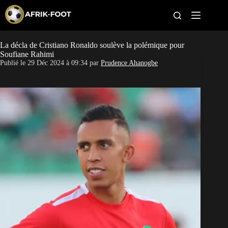
S
k
i
p
t
La décla de Cristiano Ronaldo soulève la polémique pour
CAN féminine
o
Soufiane Rahimi
c
Publié le
29 Déc 2024 à 09:34
par
Prudence Ahanogbe
o
CAN 2027
n
t
Pays
e
n
t
Clubs
Classement
Paris sportifs