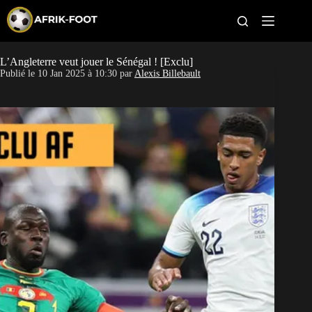
S
k
i
p
t
L’Angleterre veut jouer le Sénégal ! [Exclu]
CAN féminine
o
Publié le
10 Jan 2025 à 10:30
par
Alexis Billebault
c
o
CAN 2027
n
t
Pays
e
n
t
Clubs
Classement
Paris sportifs