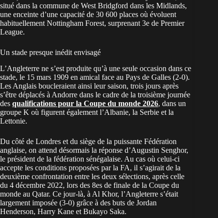
situé dans la commune de West Bridgford dans les Midlands,
une enceinte d’une capacité de 30 600 places où évoluent
habituellement Nottingham Forest, surprenant 3e de Premier
League.
Un stade presque inédit envisagé
L’Angleterre ne s’est produite qu’à une seule occasion dans ce
stade, le 15 mars 1909 en amical face au Pays de Galles (2-0).
Les Anglais boucleraient ainsi leur saison, trois jours après
s’être déplacés à Andorre dans le cadre de la troisième journée
des
qualifications pour la Coupe du monde 2026
, dans un
groupe K où figurent également l’Albanie, la Serbie et la
Lettonie.
Du côté de Londres et du siège de la puissante Fédération
anglaise, on attend désormais la réponse d’Augustin Senghor,
le président de la fédération sénégalaise. Au cas où celui-ci
accepte les conditions proposées par la FA, il s’agirait de la
deuxième confrontation entre les deux sélections, après celle
du 4 décembre 2022, lors des 8es de finale de la Coupe du
monde au Qatar. Ce jour-là, à Al Khor, l’Angleterre s’était
largement imposée (3-0) grâce à des buts de Jordan
Henderson, Harry Kane et Bukayo Saka.