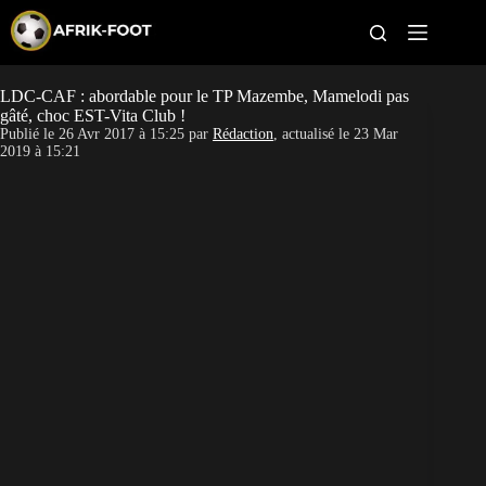
S
k
i
p
t
LDC-CAF : abordable pour le TP Mazembe, Mamelodi pas
CAN féminine
o
gâté, choc EST-Vita Club !
c
Publié le
26 Avr 2017 à 15:25
par
Rédaction
, actualisé le
23 Mar
o
CAN 2027
2019 à 15:21
n
t
Pays
e
n
t
Clubs
Classement
Paris sportifs