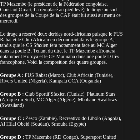
TP Mazembe (le président de la Fédération congolaise,
Constant Omari, l’a remplacé au pied levé), le tirage au sort
des groupes de la Coupe de la CAF était lui aussi au menu ce
mercredi.
Le tirage a réservé deux derbies nord-africains puisque le FUS
Rabat et le Club Africain en découdront dans le groupe A,
tandis que le CS Sfaxien fera notamment face au MC Alger
dans la poule B. Tenant du titre, le TP Mazembe affrontera
notamment Horoya et le CF Mounana dans une poule D très
francophone. Voici la composition des quatre groupes.
Groupe A :
FUS Rabat (Maroc), Club Africain (Tunisie),
Rivers United (Nigeria), Kampala CCA (Ouganda)
Groupe B :
Club Sportif Sfaxien (Tunisie), Platinum Stars
(Afrique du Sud), MC Alger (Algérie), Mbabane Swallows
(Swaziland)
Groupe C :
Zesco (Zambie), Recreativo do Libolo (Angola),
Al Hilal Obeid (Soudan), Smouha (Egypte)
Groupe D :
TP Mazembe (RD Congo), Supersport United