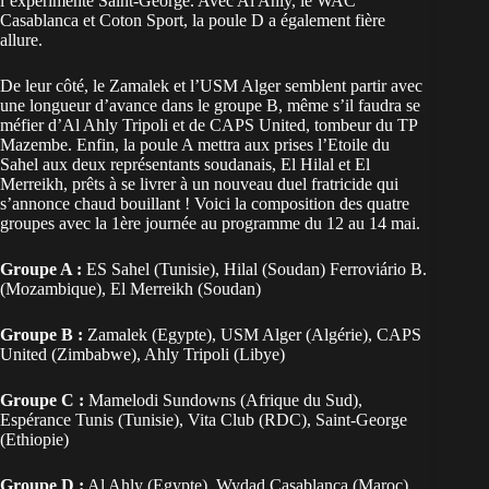
l’expérimenté Saint-George. Avec Al Ahly, le WAC
Casablanca et Coton Sport, la poule D a également fière
allure.
De leur côté, le Zamalek et l’USM Alger semblent partir avec
une longueur d’avance dans le groupe B, même s’il faudra se
méfier d’Al Ahly Tripoli et de CAPS United, tombeur du TP
Mazembe. Enfin, la poule A mettra aux prises l’Etoile du
Sahel aux deux représentants soudanais, El Hilal et El
Merreikh, prêts à se livrer à un nouveau duel fratricide qui
s’annonce chaud bouillant ! Voici la composition des quatre
groupes avec la 1ère journée au programme du 12 au 14 mai.
Groupe A :
ES Sahel (Tunisie), Hilal (Soudan) Ferroviário B.
(Mozambique), El Merreikh (Soudan)
Groupe B :
Zamalek (Egypte), USM Alger (Algérie), CAPS
United (Zimbabwe), Ahly Tripoli (Libye)
Groupe C :
Mamelodi Sundowns (Afrique du Sud),
Espérance Tunis (Tunisie), Vita Club (RDC), Saint-George
(Ethiopie)
Groupe D :
Al Ahly (Egypte), Wydad Casablanca (Maroc),