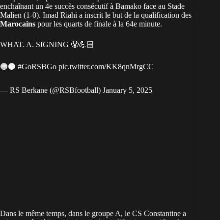
enchaînant un 4e succès consécutif à Bamako face au Stade
Malien (1-0). Imad Riahi a inscrit le but de la qualification des
Marocains
pour les quarts de finale à la 64e minute.
WHAT. A. SIGNING 😤💪🏻
🟠⚫️
#GoRSBGo
pic.twitter.com/KK8qnMrgCC
— RS Berkane (@RSBfootball)
January 5, 2025
Dans le même temps, dans le groupe A, le CS Constantine a