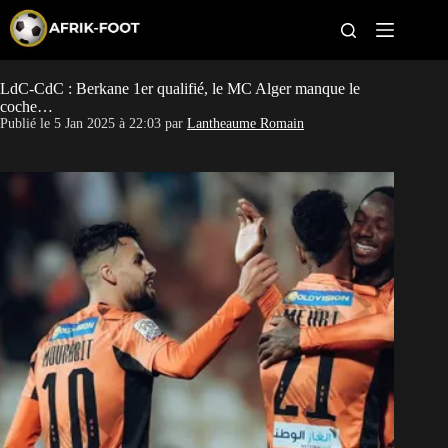
S
k
i
p
t
LdC-CdC : Berkane 1er qualifié, le MC Alger manque le
CAN féminine
o
coche…
c
Publié le
5 Jan 2025 à 22:03
par
Lantheaume Romain
o
CAN 2027
n
t
Pays
e
n
t
Clubs
Classement
Paris sportifs