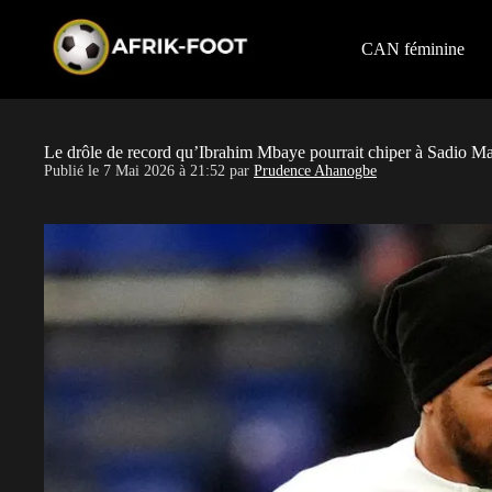
S
k
i
CAN féminine
p
t
o
c
o
Le drôle de record qu’Ibrahim Mbaye pourrait chiper à Sadio M
n
Publié le
7 Mai 2026 à 21:52
par
Prudence Ahanogbe
t
e
n
t