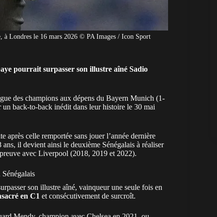
, à Londres le 16 mars 2026 © PA Images / Icon Sport
ye pourrait surpasser son illustre aîné Sadio
la Ligue des champions aux dépens du Bayern Munich (1-
ser un back-to-back inédit dans leur histoire le 30 mai
e après celle remportée sans jouer l’année dernière
8 ans, il devient ainsi le deuxième
Sénégalais
à réaliser
’épreuve avec Liverpool (2018, 2019 et 2022).
 Sénégalais
urpasser son illustre aîné, vainqueur une seule fois en
nsacré en C1
et consécutivement de surcroît.
Édouard Mendy, champion avec Chelsea en 2021, ou