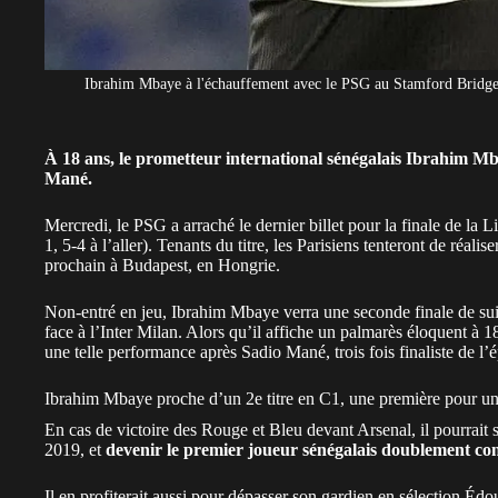
Ibrahim Mbaye à l'échauffement avec le PSG au Stamford Bridge
À 18 ans, le prometteur international sénégalais Ibrahim Mba
Mané.
Mercredi, le
PSG
a arraché le dernier billet pour la finale de 
1, 5-4 à l’aller). Tenants du titre, les Parisiens tenteront de réali
prochain à Budapest, en Hongrie.
Non-entré en jeu, Ibrahim Mbaye verra une seconde finale de suit
face à l’Inter Milan. Alors qu’il affiche un palmarès éloquent à 1
une telle performance après Sadio Mané, trois fois finaliste de l
Ibrahim Mbaye proche d’un 2e titre en C1, une première pour un
En cas de victoire des Rouge et Bleu devant Arsenal, il pourrait s
2019, et
devenir le premier joueur sénégalais doublement co
Il en profiterait aussi pour dépasser son gardien en sélection 