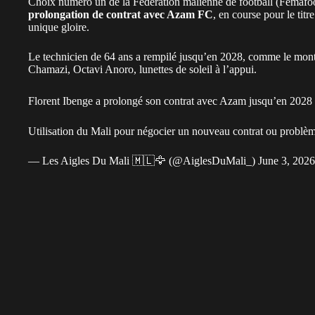
Choix numéro un de la Fédération malienne de football (Femafoot
prolongation de contrat avec Azam FC
, en course pour le tit
unique gloire.
Le technicien de 64 ans a rempilé jusqu’en 2028, comme le montr
Chamazi, Octavi Anoro, lunettes de soleil à l’appui.
Florent Ibenge a prolongé son contrat avec Azam jusqu’en 2028
Utilisation du Mali pour négocier un nouveau contrat ou problè
— Les Aigles Du Mali 🇲🇱🦅 (@AiglesDuMali_)
June 3, 2026