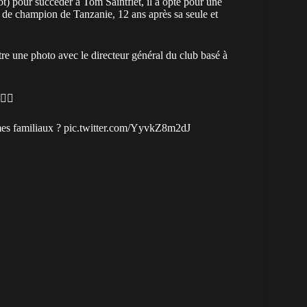
) pour succéder à Tom Saintfiet, il a opté pour une
re de champion de Tanzanie, 12 ans après sa seule et
e une photo avec le directeur général du club basé à
 ✍🏾
mes familiaux ?
pic.twitter.com/YyvkZ8m2dJ