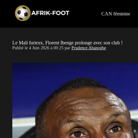
S
k
i
CAN féminine
p
t
o
c
o
Le Mali furieux, Florent Ibenge prolonge avec son club !
n
Publié le
4 Juin 2026 à 00:25
par
Prudence Ahanogbe
t
e
n
t