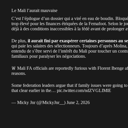
Le Mali l’aurait mauvaise
C’est l’épilogue d’un dossier qui a viré en eau de boudin. Bloq
trop élevé
pour les finances étriquées de la Femafoot. Selon le jo
déjà à des conditions inaccessibles à la fédé avant de prolonger 
De plus,
il aurait fini par exaspérer certaines personnes au s
qui paie les salaires des sélectionneurs. Toujours d’après Molina,
entendu de s’être servi de l’intérêt du Mali pour toucher un contr
familiaux pour paralyser les négociations.
🚨 Mali FA officials are reportedly furious with Florent Ibenge af
reasons.
Some federation leaders argue that if family issues were going t
that clear earlier in the…
pic.twitter.com/ndZVGLIMlE
— Micky Jnr (@MickyJnr__)
June 2, 2026