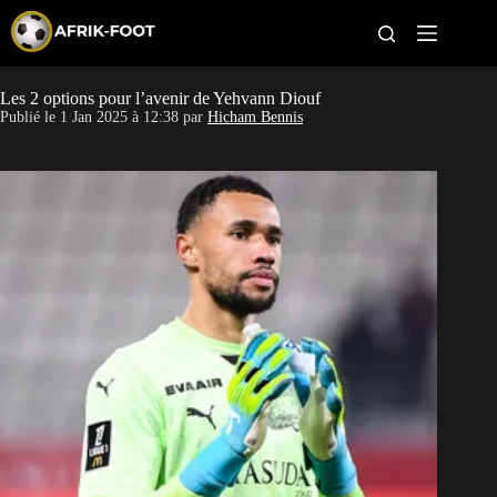
S
k
i
p
t
Les 2 options pour l’avenir de Yehvann Diouf
CAN féminine
o
Publié le
1 Jan 2025 à 12:38
par
Hicham Bennis
c
o
CAN 2027
n
t
Pays
e
n
t
Clubs
Classement
Paris sportifs