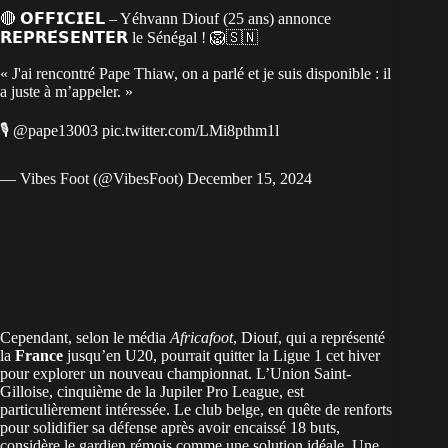
🔴 𝗢𝗙𝗙𝗜𝗖𝗜𝗘𝗟 – Yéhvann Diouf (25 ans) annonce
𝗥𝗘𝗣𝗥𝗘́𝗦𝗘𝗡𝗧𝗘𝗥 le Sénégal ! 🦁🇸🇳
« J'ai rencontré Pape Thiaw, on a parlé et je suis disponible : il
a juste à m’appeler. »
🎙️
@pape13003
pic.twitter.com/LMi8pthm1l
— Vibes Foot (@VibesFoot)
December 15, 2024
Cependant, selon le média
Africafoot
, Diouf, qui a représenté
la
France
jusqu’en U20, pourrait quitter la Ligue 1 cet hiver
pour explorer un nouveau championnat. L’Union Saint-
Gilloise, cinquième de la Jupiler Pro League, est
particulièrement intéressée. Le club belge, en quête de renforts
pour solidifier sa défense après avoir encaissé 18 buts,
considère le gardien rémois comme une solution idéale. Une