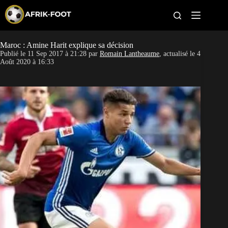
S
k
i
p
t
Maroc : Amine Harit explique sa décision
CAN féminine
o
Publié le
11 Sep 2017 à 21:28
par
Romain Lantheaume
, actualisé le
4
c
Août 2020 à 16:33
o
CAN 2027
n
t
Pays
e
n
t
Clubs
Classement
Paris sportifs