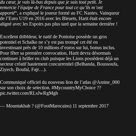
du cœur, je vais là-bas depuis que je suis tout petit. Je
remercie l’équipe de France pour tout ce qu’ils m’ont
apporté
“, a expliqué le joueur formé au FC Nantes. Vainqueur
de l’Euro U19 en 2016 avec les Bleuets, Harit était encore
aligné avec les Espoirs pas plus tard que la semaine dernière !
Excellent dribbleur, le natif de Pontoise possède un gros
potentiel et Schalke ne s’y est pas trompé cet été en
investissant près de 10 millions d’euros sur lui, bonus inclus.
Pour fêter sa première convocation, Harit devra désormais
continuer à briller en club puisque les Lions possèdent déjà un
secteur créatif hautement concurrentiel (Belhanda, Boussoufa,
Ziyech, Boufal, Fajr…).
Communiqué officiel du nouveau lion de l’atlas
@Amine_000
sur son choix de selection.
#MycountryMyChoice
??
pic.twitter.com/RLsJwRgMgh
— Mountakhab ? (@FootMarocains) 11 septembre 2017