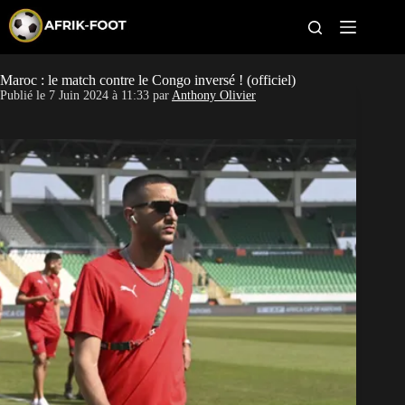
S
k
i
p
t
Maroc : le match contre le Congo inversé ! (officiel)
CAN féminine
o
Publié le
7 Juin 2024 à 11:33
par
Anthony Olivier
c
o
CAN 2027
n
t
Pays
e
n
t
Clubs
Classement
Paris sportifs