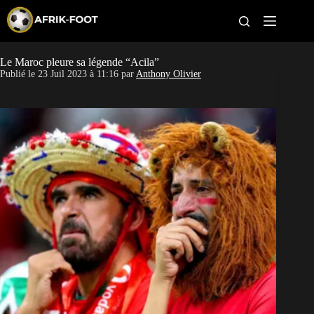
S
k
i
p
t
Le Maroc pleure sa légende “Acila”
CAN féminine
o
Publié le
23 Juil 2023 à 11:16
par
Anthony Olivier
c
o
CAN 2027
n
t
Pays
e
n
t
Clubs
Classement
Paris sportifs