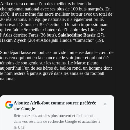
Acila restera comme l’un des meilleurs buteurs du
championnat national avec ses plus de 100 buts marqués. En
1976, il avait même fini sacré meilleur buteur avec un total de
20 réalisations. En équipe nationale, il a également brillé,
inscrivant 18 buts en 39 sélections. Un ratio impressionnant
qui en fait le 5e meilleur buteur de l’histoire des Lions de
l’Atlas derrière Faras (36 buts),
Salaheddine Bassir
(27),
Hakim Ziyech (20) et Abdeljalil Hadda “Camacho” (19).
Son départ laisse en tout cas un vide immense dans le cœur de
tous ceux qui ont eu la chance de le voir jouer et qui ont été
témoins de son génie sur les terrains. Le Maroc pleure
aujourd’hui l’un de ses héros du ballon rond, un homme dont
le nom restera à jamais gravé dans les annales du football
national.
Ajoutez Afrik-foot comme source préférée
sur Google
Retrouvez nos articles plus souvent et facilement
dans vos résultats de recherche Google et actualités à
la Une.