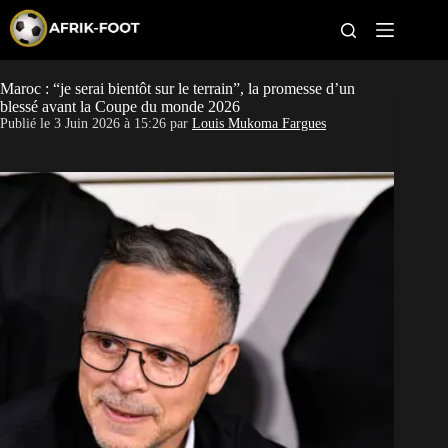
S
k
i
p
t
Maroc : “je serai bientôt sur le terrain”, la promesse d’un
CAN féminine
o
blessé avant la Coupe du monde 2026
c
Publié le
3 Juin 2026 à 15:26
par
Louis Mukoma Fargues
o
CAN 2027
n
t
Pays
e
n
t
Clubs
Classement
Paris sportifs