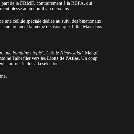
 part de la
FRMF
, contrairement à la RBFA, qui
vement blessé au genou il y a deux ans.
ace une cellule spéciale dédiée au suivi des binationaux
alents ne prennent la même décision que Talbi. Mais dans
re une lointaine utopie
“, écrit le
Nieuwsblad
. Malgré
sdine Talbi filer vers les
Lions de l’Atlas
. Un coup
nts tourner le dos à la sélection.
ine.