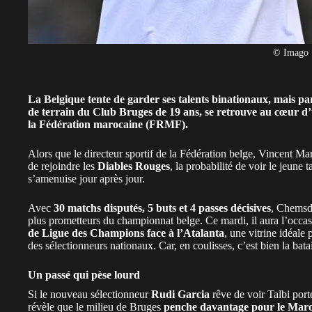
© Imago
La Belgique tente de garder ses talents binationaux, mais parf
de terrain du
Club Bruges
de 19 ans, se retrouve au cœur d’
la
Fédération marocaine (FRMF)
.
Alors que le directeur sportif de la Fédération belge, Vincent Ma
de rejoindre les
Diables Rouges
, la probabilité de voir le jeune
s’amenuise jour après jour.
Avec
30 matchs disputés, 5 buts et 4 passes décisives
, Chemsd
plus prometteurs du championnat belge. Ce mardi, il aura l’occa
de Ligue des Champions face à l’Atalanta
, une vitrine idéal
des sélectionneurs nationaux. Car, en coulisses, c’est bien la batai
Un passé qui pèse lourd
Si le nouveau sélectionneur
Rudi Garcia
rêve de voir Talbi port
révèle que le milieu de Bruges
penche davantage pour le Mar