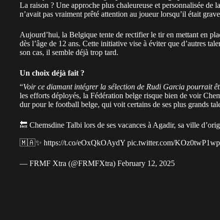
La raison ? Une approche plus chaleureuse et personnalisée de la
n’avait pas vraiment prêté attention au joueur lorsqu’il était gra
Aujourd’hui, la Belgique tente de rectifier le tir en mettant en pl
dès l’âge de 12 ans. Cette initiative vise à éviter que d’autres t
son cas, il semble déjà trop tard.
Un choix déjà fait ?
“
Voir ce diamant intégrer la sélection de Rudi Garcia pourrait êt
les efforts déployés, la Fédération belge risque bien de voir Chem
dur pour le football belge, qui voit certains de ses plus grands tale
🔙 Chemsdine Talbi lors de ses vacances à Agadir, sa ville d’orig
🇲🇦✨
https://t.co/eOxQkOAydY
pic.twitter.com/KOz0twP1wp
— FRMF Xtra (@FRMFXtra)
February 12, 2025