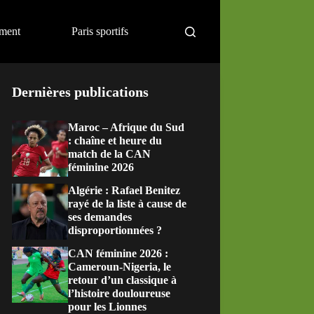
ement
Paris sportifs
Dernières publications
Maroc – Afrique du Sud
: chaîne et heure du
match de la CAN
féminine 2026
Algérie : Rafael Benitez
rayé de la liste à cause de
ses demandes
disproportionnées ?
CAN féminine 2026 :
Cameroun-Nigeria, le
retour d’un classique à
l’histoire douloureuse
pour les Lionnes