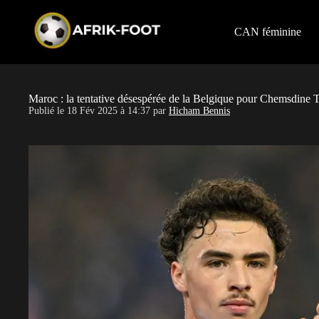
S
k
i
CAN féminine
p
t
o
c
o
Maroc : la tentative désespérée de la Belgique pour Chemsdine T
n
Publié le
18 Fév 2025 à 14:37
par
Hicham Bennis
t
e
n
t