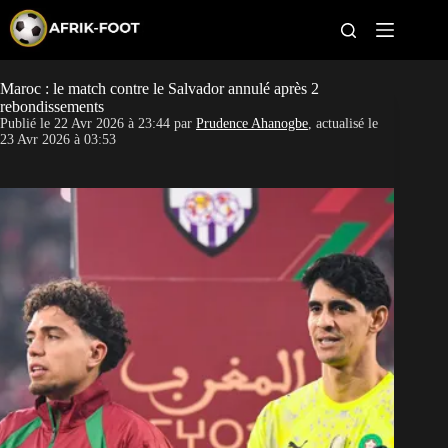
S
k
i
p
t
Maroc : le match contre le Salvador annulé après 2
CAN féminine
o
rebondissements
c
Publié le
22 Avr 2026 à 23:44
par
Prudence Ahanogbe
, actualisé le
o
CAN 2027
23 Avr 2026 à 03:53
n
t
Pays
e
n
t
Clubs
Classement
Paris sportifs