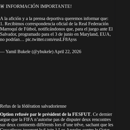
🚨 INFORMACIÓN IMPORTANTE!
A la afición y a la prensa deportiva queremos informar que:
1. Recibimos correspondencia oficial de la Real Federación
Marroquí de Fútbol, notificándonos que, para el juego ante El
Salvador, programado para el 3 de junio en Maryland, EUA,
no podrían…
pic.twitter.com/eusLF8Ayss
— Yamil Bukele (@ybukele)
April 22, 2026
Refus de la fédération salvadorienne
Option refusée par le président de la FESFUT
. Ce dernier
argue que la FIFA n’autorise pas de disputer deux rencontres
sur deux continents différents lors d’une trêve, sachant que les
Cuscatlecos joueront le 6 juin à Los Angeles contre le Qatar.