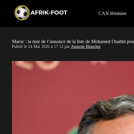
S
k
i
CAN féminine
p
t
o
c
o
Maroc : la date de l’annonce de la liste de Mohamed Ouahbi p
n
Publié le
24 Mai 2026 à 17:12
par
Auguste Blanchet
t
e
n
t