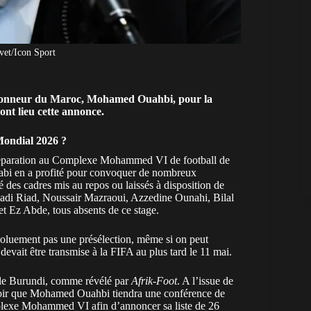
vet/Icon Sport
ectionneur du Maroc, Mohamed Ouahbi, pour la
ont lieu cette annonce.
Mondial 2026 ?
éparation
au Complexe Mohammed VI de football de
abi en a profité pour convoquer de nombreux
té des cadres mis au repos ou laissés à disposition de
adi Riad, Noussair Mazraoui, Azzedine Ounahi, Bilal
 Ez Abde, tous absents de ce stage.
bsoluement pas une présélection, même si on peut
devait être transmise à la FIFA au plus tard le 11 mai.
 le Burundi, comme révélé par
Afrik-Foot
. A l’issue de
avoir que Mohamed Ouahbi tiendra une conférence de
exe Mohammed VI afin d’annoncer sa liste de 26