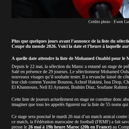
Crédits photo : Ewen Ga
Plus que quelques jours avant l’annonce de la liste du sél
Coupe du monde 2026. Voici la date et l’heure à laquelle aur
A quelle date attendre la liste de Mohamed Ouahbi pour le 
Depuis le 22 mai, la
sélection du Maroc a entamé un stage de pr
Salé en présence de 29 joueurs. Le sélectionneur Mohamed Ouh
nouveaux visages qu’il souhaite tester. Il a revanche laissé de cô
leur club comme Yassine Bounou, Achraf Hakimi, Issa Diop, Ch
El Khannouss, Neil El Aynaoui, Brahim Diaz, Soufiane Rahimi et
Cette liste de joueurs actuellement en stage ne constitue donc a
imaginer que tous les appelés figurent sur la liste de 55 noms qui 
Ce stage sera ponctué le mardi 26 mai d’un
match amical contre
ce match, la Fédération marocaine de football (FRMF) a fait s
presse le
26 mai à 19h heure Maroc (20h en France)
au Compl