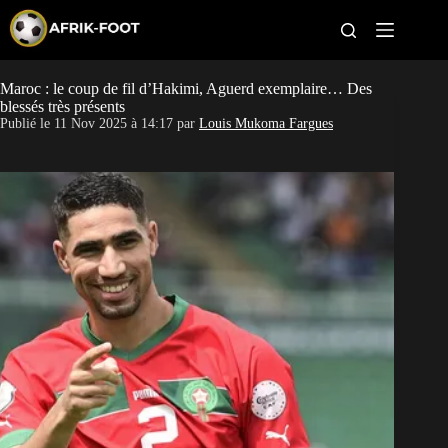
S
k
i
p
t
Maroc : le coup de fil d’Hakimi, Aguerd exemplaire… Des
CAN féminine
o
blessés très présents
c
Publié le
11 Nov 2025 à 14:17
par
Louis Mukoma Fargues
o
CAN 2027
n
t
Pays
e
n
t
Clubs
Classement
Paris sportifs