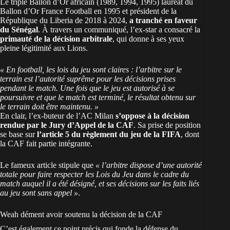
Le triple Ballon d’Or africain (1989, 1994, 1995) lauréat du
Ballon d’Or France Football en 1995 et président de la
République du Liberia de 2018 à 2024,
a tranché en faveur
du Sénégal
. À travers un communiqué, l’ex-star a consacré la
primauté de la décision arbitrale
, qui donne à ses yeux
pleine légitimité aux Lions.
« En football, les lois du jeu sont claires : l’arbitre sur le
terrain est l’autorité suprême pour les décisions prises
pendant le match. Une fois que le jeu est autorisé à se
poursuivre et que le match est terminé, le résultat obtenu sur
le terrain doit être maintenu. »
En clair, l’ex-buteur de l’AC Milan
s’oppose à la décision
rendue par le Jury d’Appel de la CAF
. Sa prise de position
se base sur
l’article 5 du règlement du jeu de la FIFA
, dont
la CAF fait partie intégrante.
Le fameux article stipule que
« l’arbitre dispose d’une autorité
totale pour faire respecter les Lois du Jeu dans le cadre du
match auquel il a été désigné, et ses décisions sur les faits liés
au jeu sont sans appel »
.
Weah dément avoir soutenu la décision de la CAF
C’est également ce point précis qui fonde la défense du