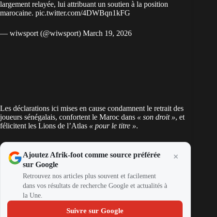
largement relayée, lui attribuant un soutien à la position
marocaine.
pic.twitter.com/4DWBqn1kFG
— wiwsport (@wiwsport)
March 19, 2026
Les déclarations ici mises en cause condamnent le retrait des
joueurs sénégalais, confortent le
Maroc
dans
« son droit »
, et
félicitent les Lions de l’Atlas
« pour le titre »
.
Ajoutez Afrik-foot comme source préférée
sur Google
Retrouvez nos articles plus souvent et facilement
dans vos résultats de recherche Google et actualités à
la Une.
Suivre sur Google