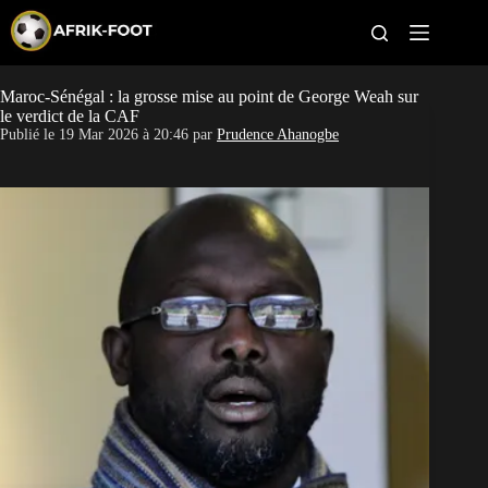
S
k
i
p
t
Maroc-Sénégal : la grosse mise au point de George Weah sur
CAN féminine
o
le verdict de la CAF
c
Publié le
19 Mar 2026 à 20:46
par
Prudence Ahanogbe
o
CAN 2027
n
t
Pays
e
n
t
Clubs
Classement
Paris sportifs