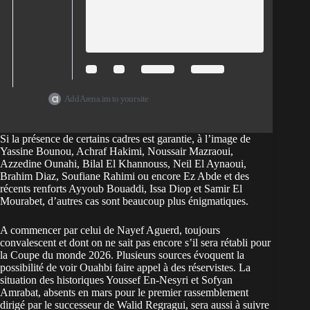
Add Arena.im to your site
Si la présence de certains cadres est garantie, à l’image de
Yassine Bounou, Achraf Hakimi, Noussair Mazraoui,
Azzedine Ounahi, Bilal El Khannouss, Neil El Aynaoui,
Brahim Diaz, Soufiane Rahimi ou encore Ez Abde et des
récents renforts Ayyoub Bouaddi, Issa Diop et Samir El
Mourabet, d’autres cas sont beaucoup plus énigmatiques.
A commencer par celui de Nayef Aguerd, toujours
convalescent et dont on ne sait pas encore s’il sera rétabli pour
la Coupe du monde 2026. Plusieurs sources évoquent la
possibilité de voir Ouahbi faire appel à des réservistes. La
situation des historiques Youssef En-Nesyri et Sofyan
Amrabat, absents en mars pour le premier rassemblement
dirigé par le successeur de Walid Regragui, sera aussi à suivre