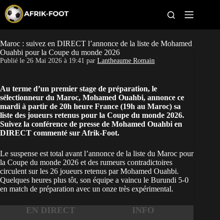
S
k
i
p
t
Maroc : suivez en DIRECT l’annonce de la liste de Mohamed
CAN féminine
o
Ouahbi pour la Coupe du monde 2026
c
Publié le
26 Mai 2026 à 19:41
par
Lantheaume Romain
o
CAN 2027
n
t
Au terme d’un premier stage de préparation, le
Pays
e
sélectionneur du Maroc, Mohamed Ouahbi, annonce ce
n
mardi à partir de 20h heure France (19h au Maroc) sa
t
Clubs
liste des joueurs retenus pour la Coupe du monde 2026.
Suivez la conférence de presse de Mohamed Ouahbi en
DIRECT commenté sur Afrik-Foot.
Classement
Le suspense est total avant
l’annonce de la liste du Maroc pour
Paris sportifs
la Coupe du monde 2026
et des rumeurs contradictoires
circulent sur les 26 joueurs retenus par Mohamed Ouahbi.
Quelques heures plus tôt, son équipe a
vaincu le Burundi 5-0
en match de préparation
avec un onze très expérimental.
EN DIRECT
INFO