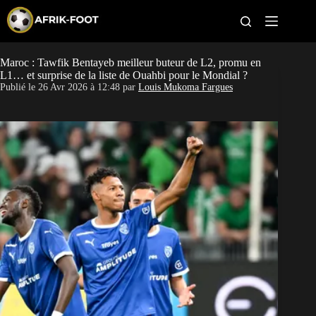
S
k
i
p
t
Maroc : Tawfik Bentayeb meilleur buteur de L2, promu en
CAN féminine
o
L1… et surprise de la liste de Ouahbi pour le Mondial ?
c
Publié le
26 Avr 2026 à 12:48
par
Louis Mukoma Fargues
o
CAN 2027
n
t
Pays
e
n
t
Clubs
Classement
Paris sportifs