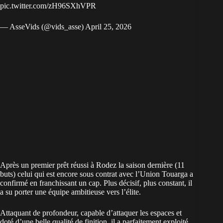
pic.twitter.com/zH96SXhVPR
— AsseVids (@vids_asse)
April 25, 2026
Après un premier prêt réussi à Rodez la saison dernière (11
buts) celui qui est encore sous contrat avec l’Union Touarga a
confirmé en franchissant un cap. Plus décisif, plus constant, il
a su porter une équipe ambitieuse vers l’élite.
Attaquant de profondeur, capable d’attaquer les espaces et
doté d’une belle qualité de finition, il a parfaitement exploité