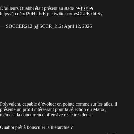
D’ailleurs Ouahbi était présent au stade 👀🇲🇦🔥
https://t.co/cxJ20HUbrE
pic.twitter.com/sCLPKxb0Sy
— SOCCER212 (@SCCR_212)
April 12, 2026
Polyvalent, capable d’évoluer en pointe comme sur les ailes, il
présente un profil intéressant pour la
sélection du Maroc
,
même si la concurrence offensive reste très dense.
Ouahbi prêt à bousculer la hiérarchie ?