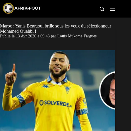
S
k
i
p
t
Maroc : Yanis Begraoui brille sous les yeux du sélectionneur
CAN féminine
o
Mohamed Ouahbi !
c
Publié le
13 Avr 2026 à 09:43
par
Louis Mukoma Fargues
o
CAN 2027
n
t
Pays
e
n
t
Clubs
Classement
Paris sportifs