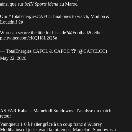
ainsi que sur
beIN Sports Mena
au Maroc.
Our
#TotalEnergiesCAFCL
final ones to watch, Modiba &
Louadni! 😍
Who can secure the title for his side?
@Football2Gether
pic.twitter.com/cKQH8L2Q5g
— TotalEnergies CAFCL & CAFCC 🏆 (@CAFCLCC)
May 22, 2026
AS FAR Rabat – Mamelodi Sundowns : l’analyse du match
retour
Vainqueur 1-0 à l’aller
grâce à un coup franc d’Aubrey
Modiba inscrit juste avant la mi-temps, Mamelodi Sundowns a