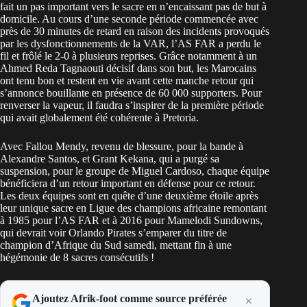
fait un pas important vers le sacre en n’encaissant pas de but à
domicile. Au cours d’une seconde période commencée avec
près de 30 minutes de retard en raison des incidents provoqués
par les
dysfonctionnements de la VAR
, l’AS FAR a perdu le
fil et frôlé le 2-0 à plusieurs reprises. Grâce notamment à un
Ahmed Reda Tagnaouti décisif dans son but, les Marocains
ont tenu bon et restent en vie avant cette manche retour qui
s’annonce bouillante en présence de 60 000 supporters. Pour
renverser la vapeur, il faudra s’inspirer de la première période
qui avait globalement été cohérente à Pretoria.
Avec Fallou Mendy, revenu de blessure, pour la bande à
Alexandre Santos, et Grant Kekana, qui a purgé sa
suspension, pour le groupe de Miguel Cardoso, chaque équipe
bénéficiera d’un retour important en défense pour ce retour.
Les deux équipes sont en quête d’une deuxième étoile après
leur unique sacre en Ligue des champions africaine remontant
à 1985 pour l’AS FAR et à 2016 pour Mamelodi Sundowns,
qui devrait voir Orlando Pirates s’emparer du titre de
champion d’Afrique du Sud samedi, mettant fin à une
hégémonie de 8 sacres consécutifs !
Ajoutez Afrik-foot comme source préférée