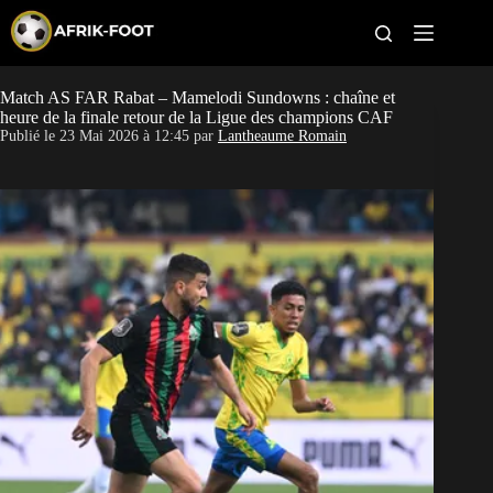
S
k
i
p
t
Match AS FAR Rabat – Mamelodi Sundowns : chaîne et
CAN féminine
o
heure de la finale retour de la Ligue des champions CAF
c
Publié le
23 Mai 2026 à 12:45
par
Lantheaume Romain
o
CAN 2027
n
t
Pays
e
n
t
Clubs
Classement
Paris sportifs