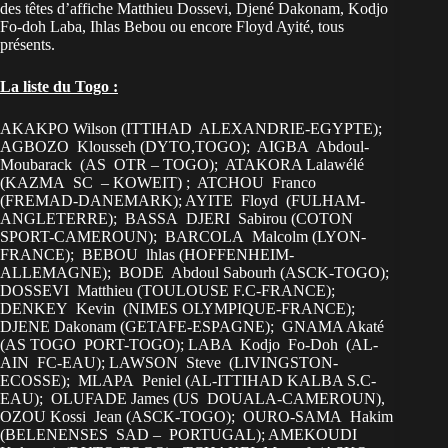
des têtes d’affiche Matthieu Dossevi, Djené Dakonam, Kodjo
Fo-doh Laba, Ihlas Bebou ou encore Floyd Ayité, tous
présents.
La liste du Togo :
AKAKPO Wilson (ITTIHAD ALEXANDRIE-EGYPTE);
AGBOZO Klousseh (DYTO,TOGO); AIGBA Abdoul-
Moubarack (AS OTR – TOGO); ATAKORA Lalawélé
(KAZMA SC – KOWEIT) ; ATCHOU Franco
(FREMAD-DANEMARK); AYITE Floyd (FULHAM-
ANGLETERRE); BASSA DJERI Sabirou (COTON
SPORT-CAMEROUN); BARCOLA Malcolm (LYON-
FRANCE); BEBOU lhlas (HOFFENHEIM-
ALLEMAGNE); BODE Abdoul Sabourh (ASCK-TOGO);
DOSSEVI Matthieu (TOULOUSE F.C-FRANCE);
DENKEY Kevin (NIMES OLYMPIQUE-FRANCE);
DJENE Dakonam (GETAFE-ESPAGNE); GNAMA Akaté
(AS TOGO PORT-TOGO); LABA Kodjo Fo-Doh (AL-
AIN FC-EAU); LAWSON Steve (LIVINGSTON-
ECOSSE); MLAPA Peniel (AL-ITTIHAD KALBA S.C-
EAU); OLUFADE James (US DOUALA-CAMEROUN),
OZOU Kossi Jean (ASCK-TOGO); OURO-SAMA Hakim
(BELENENSES SAD – PORTUGAL); AMEKOUDI