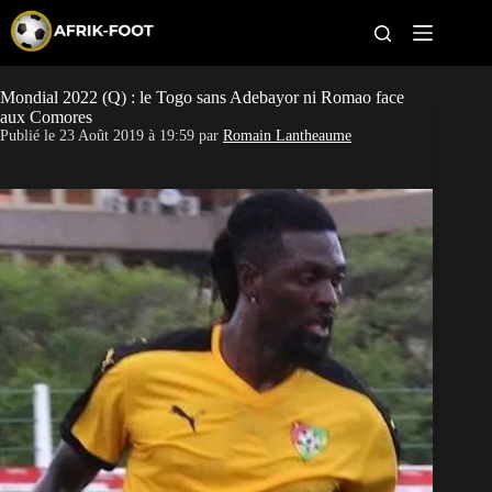
S
k
i
p
t
Mondial 2022 (Q) : le Togo sans Adebayor ni Romao face
CAN féminine
o
aux Comores
c
Publié le
23 Août 2019 à 19:59
par
Romain Lantheaume
o
CAN 2027
n
t
Pays
e
n
t
Clubs
Classement
Paris sportifs