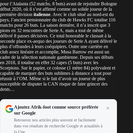
pour l’Atalanta (52 matchs, 8 buts) avant de rejoindre Bologne
début 2020, où il s’est affirmé comme un solide joueur de la
première division
italienne
. Avec le club situé au nord-est du
pays, l’ancien pensionnaire du club de Hawks FC totalise 116
matchs pour 26 buts. La saison dernière, il n’a inscrit que 3
pions en 32 rencontres de Serie A, mais a tout de même
délivré 8 passes décisives. Ce total honorable le classait à la
seconde place ex-aequo des joueurs de Serie A ayant délivré le
plus d’offrandes à leurs coéquipiers. Outre une carrière en
club assez linéaire et accomplie, Musa Barrow est aussi un
cadre de la sélection nationale gambienne. Depuis ses débuts
en 2018, il totalise en effet 32 capes (5 buts) avec les
Scorpions. Sur le papier, ce colosse (1 mètre 84) polyvalent et
capable de marquer des buts sublimes à distance a tout pour
réussir à l’OM. Même si le fait d’avoir un joueur de plus
susceptible de disputer la CAN risque de faire grincer des
dents…
Ajoutez Afrik-foot comme source préférée
sur Google
Retrouvez nos articles plus souvent et facilement
dans vos résultats de recherche Google et actualités à
la Une.