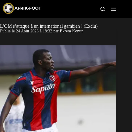
S
k
i
p
t
L’OM s’attaque à un international gambien ! (Exclu)
CAN féminine
o
Publié le
24 Août 2023 à 18:32
par
Ekrem Konur
c
o
CAN 2027
n
t
Pays
e
n
t
Clubs
Classement
Paris sportifs