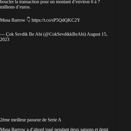
boucler la transaction pour un montant d’environ 6 à 7
millions d’euros.
Musa Barrow 👇
https://t.co/sP5QdQKC2Y
— Çok Sevdik Be Abi (@CokSevdikkBeAbi)
August 15,
2023
2ème meilleur passeur de Serie A
Musa Barrow a d’abord joué pendant deux saisons et demi