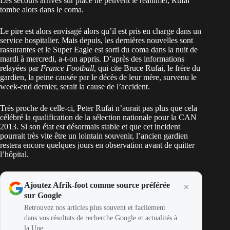
Les secours arrivés sur place ne peuvent le réanimer, Rufai
tombe alors dans le coma.
Le pire est alors envisagé alors qu’il est pris en charge dans un
service hospitalier. Mais depuis, les dernières nouvelles sont
rassurantes et le Super Eagle est sorti du coma dans la nuit de
mardi à mercredi, a-t-on appris. D’après des informations
relayées par
France Football
, qui cite Bruce Rufai, le frère du
gardien, la peine causée par le décès de leur mère, survenu le
week-end dernier, serait la cause de l’accident.
Très proche de celle-ci, Peter Rufai n’aurait pas plus que cela
célébré la qualification de la sélection nationale pour la CAN
2013. Si son état est désormais stable et que cet incident
pourrait très vite être un lointain souvenir, l’ancien gardien
restera encore quelques jours en observation avant de quitter
l’hôpital.
Ajoutez Afrik-foot comme source préférée
sur Google
Retrouvez nos articles plus souvent et facilement
dans vos résultats de recherche Google et actualités à
la Une.