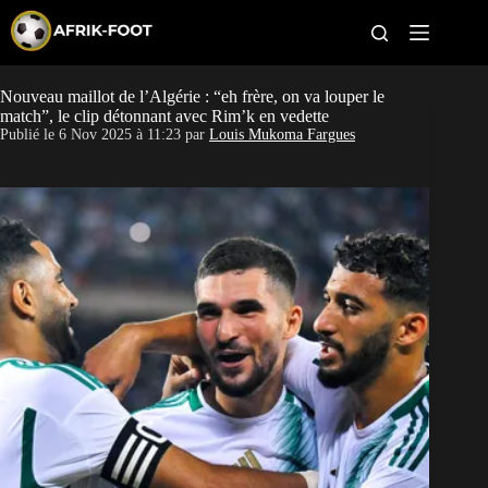
S
k
i
p
t
Nouveau maillot de l’Algérie : “eh frère, on va louper le
CAN féminine
o
match”, le clip détonnant avec Rim’k en vedette
c
Publié le
6 Nov 2025 à 11:23
par
Louis Mukoma Fargues
o
CAN 2027
n
t
Pays
e
n
t
Clubs
Classement
Paris sportifs