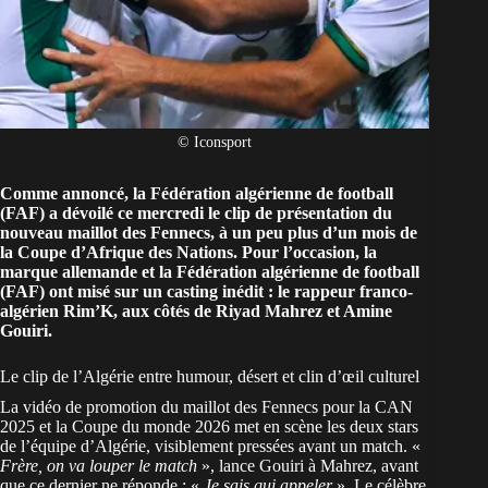
© Iconsport
Comme annoncé, la Fédération algérienne de football
(FAF) a dévoilé ce mercredi le clip de présentation du
nouveau maillot des Fennecs, à un peu plus d’un mois de
la Coupe d’Afrique des Nations. Pour l’occasion, la
marque allemande et la Fédération algérienne de football
(FAF) ont misé sur un casting inédit : le rappeur franco-
algérien Rim’K, aux côtés de Riyad Mahrez et Amine
Gouiri.
Le clip de l’Algérie entre humour, désert et clin d’œil culturel
La vidéo de promotion du
maillot des Fennecs
pour la CAN
2025 et la Coupe du monde 2026 met en scène les deux stars
de
l’équipe d’Algérie
, visiblement pressées avant un match. «
Frère, on va louper le match
», lance Gouiri à Mahrez, avant
que ce dernier ne réponde : «
Je sais qui appeler
». Le célèbre