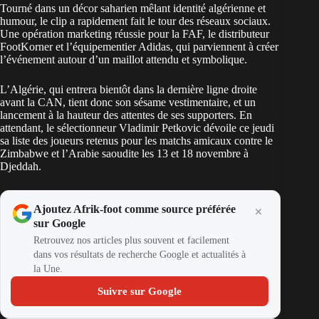
Tourné dans un décor saharien mêlant identité algérienne et
humour, le clip a rapidement fait le tour des réseaux sociaux.
Une opération marketing réussie pour la FAF, le distributeur
FootKorner et l’équipementier Adidas, qui parviennent à créer
l’événement autour d’un maillot attendu et symbolique.
L’Algérie, qui entrera bientôt dans la dernière ligne droite
avant la CAN, tient donc son sésame vestimentaire, et un
lancement à la hauteur des attentes de ses supporters. En
attendant, le sélectionneur Vladimir Petkovic dévoile ce jeudi
sa liste des joueurs retenus pour les matchs amicaux contre le
Zimbabwe et l’Arabie saoudite les 13 et 18 novembre à
Djeddah.
Ajoutez Afrik-foot comme source préférée
sur Google
Retrouvez nos articles plus souvent et facilement
dans vos résultats de recherche Google et actualités à
la Une.
Suivre sur Google