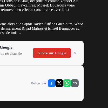
les Lions de l’Atlas, des joueurs comme Youssef Ait
unir Obbadi, Faycal Fajr, Mbarek Boussoufa voire
etrouvent en effet en concurrence avec lui et
forme alors que Saphir Taïder, Adlène Guedioura, Walid
pé dernièrement Riyad Mahrez et Ismaël Bennaccer au
passe de trois…
 Google
Suivre sur Google
os résultats de
Partager sur :