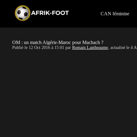
S
k
i
CAN féminine
p
t
o
c
o
OM : un match Algérie-Maroc pour Machach ?
n
Publié le
12 Oct 2016 à 15:01
par
Romain Lantheaume
, actualisé le
4 A
t
e
n
t