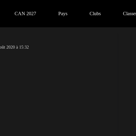
CAN 2027
Pays
Clubs
Class
oût 2020 à 15:32