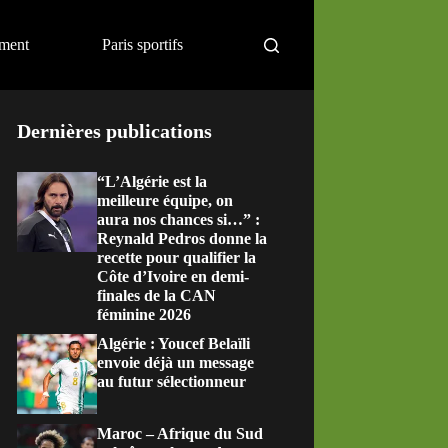
ement
Paris sportifs
Dernières publications
“L’Algérie est la
meilleure équipe, on
aura nos chances si…” :
Reynald Pedros donne la
recette pour qualifier la
Côte d’Ivoire en demi-
finales de la CAN
féminine 2026
Algérie : Youcef Belaïli
envoie déjà un message
au futur sélectionneur
Maroc – Afrique du Sud