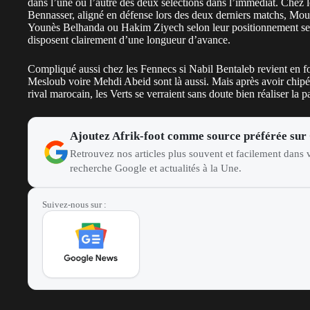
dans l’une ou l’autre des deux sélections dans l’immédiat. Chez 
Bennasser, aligné en défense lors des deux derniers matchs, Mo
Younès Belhanda ou Hakim Ziyech selon leur positionnement se r
disposent clairement d’une longueur d’avance.
Compliqué aussi chez les Fennecs si Nabil Bentaleb revient en 
Mesloub voire Mehdi Abeid sont là aussi. Mais après avoir chi
rival marocain, les Verts se verraient sans doute bien réaliser la 
Ajoutez Afrik-foot comme source préférée sur
Retrouvez nos articles plus souvent et facilement dans v
recherche Google et actualités à la Une.
Suivez-nous sur :